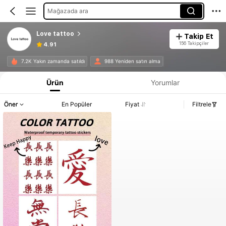
Mağazada ara
Love tattoo
Takip Et
156 Takipçiler
4.91
7.2K Yakın zamanda satıldı
988 Yeniden satın alma
Ürün
Yorumlar
Öner
En Popüler
Fiyat
Filtrele