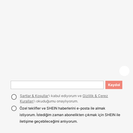
Kaydol
Şartlar & Koşullar
'ı kabul ediyorum ve
Gizlilik & Çerez
Kuralları
'ı okuduğumu onaylıyorum.
Özel teklifler ve SHEIN haberlerini e-posta ile almak
istiyorum. İstediğim zaman abonelikten çıkmak için SHEIN ile
iletişime geçebileceğimi anlıyorum.