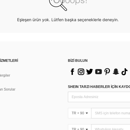
Eşleşen ürün yok. Lütfen başka seçeneklerle deneyin.
İZMETLERİ
BİZİ BULUN
rgiler
n
SHEIN TARZI HABERLER IÇIN KAY
an Sorular
TR + 90
TR + 90