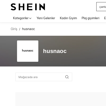
çant
Use up 
Kategoriler
Yeni Gelenler
Kadın Giyim
Plaj giyimleri
E
Giriş
husnaoc
/
husnaoc