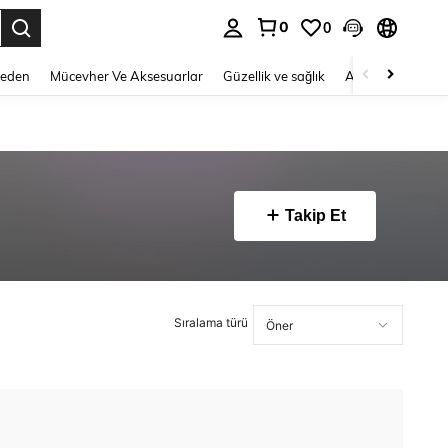
0
0
 to select.
Beden
Mücevher Ve Aksesuarlar
Güzellik ve sağlık
Ayakkabı
Ev T
Takip Et
Sıralama türü