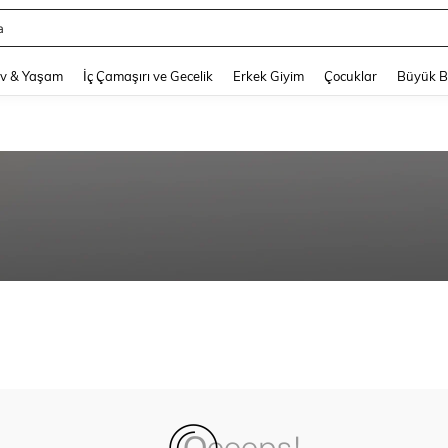
a
and down arrow keys to navigate search Son arama and Keşif Arama. Press Enter
v & Yaşam
İç Çamaşırı ve Gecelik
Erkek Giyim
Çocuklar
Büyük 