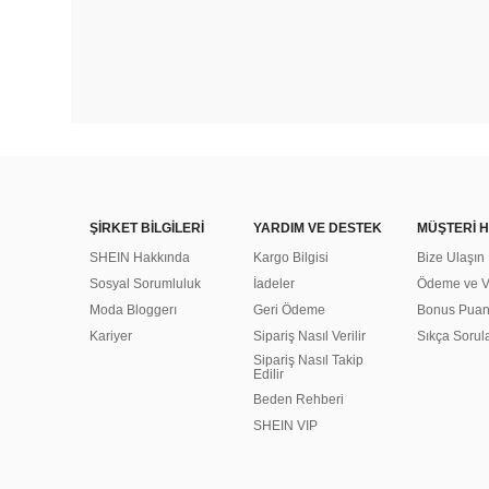
ŞİRKET BİLGİLERİ
YARDIM VE DESTEK
MÜŞTERİ H
SHEIN Hakkında
Kargo Bilgisi
Bize Ulaşın
Sosyal Sorumluluk
İadeler
Ödeme ve Ve
Moda Bloggerı
Geri Ödeme
Bonus Pua
Kariyer
Sipariş Nasıl Verilir
Sıkça Sorul
Sipariş Nasıl Takip
Edilir
Beden Rehberi
SHEIN VIP