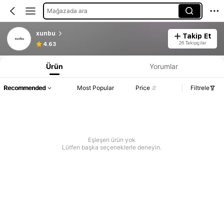
Mağazada ara
xunbu
Takip Et
26 Takipçiler
4.63
Ürün
Yorumlar
Recommended
Most Popular
Price
Filtrele
Eşleşen ürün yok
Lütfen başka seçeneklerle deneyin.