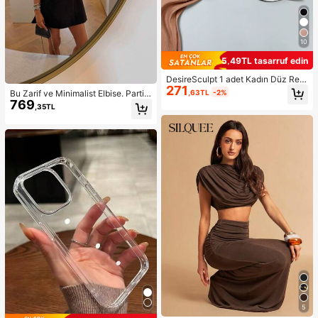
10
5,49TL tasarruf edin
DesireSculpt 1 adet Kadın Düz Ren
271
k Rahat Dikişsiz Telsiz Bandeau Sü
,63TL
-2%
Bu Zarif ve Minimalist Elbise. Parti
tyen
769
Siyah Yaz
,35TL
5