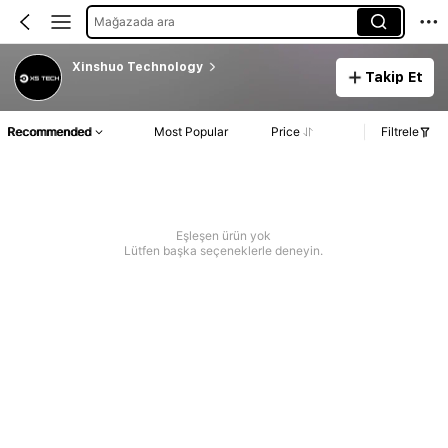
Mağazada ara
Xinshuo Technology
Takip Et
Recommended
Most Popular
Price
Filtrele
Eşleşen ürün yok
Lütfen başka seçeneklerle deneyin.