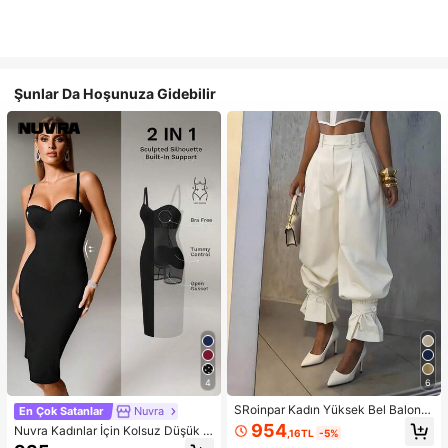
Şunlar Da Hoşunuza Gidebilir
4
6
SRoinpar Kadın Yüksek Bel Balon P
En Çok Satanlar
Nuvra
aça Pantolon, Zarif Pileli Fırfırlı Etek
954
Nuvra Kadınlar İçin Kolsuz Düşük K
,16TL
-5%
Ucu, Bilek Boyu Rahat Bol Paça Pa
esimli Çift Katmanlı Karın Toparlayı