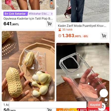
17
En Çok Satanlar
#İlkbahar Elbisesi
Opulessa Kadınlar için Tatil Plajı Ba
tik Desenli Fırfırlı Kenarlı Örtü
641
,99TL
Kadın Zarif Moda Puantiyeli Kruvaz
e Uzun Kollu Tatil Ceketi
35 kaldı
1.363
,95TL
-9%
1
Kaydol
1 Adet Fıstık Şeklinde Sıkıştırılabilir
1
Stres Oyuncağı, Ofis Rahatlaması v
50
1,66TL tasarruf edin
,74TL