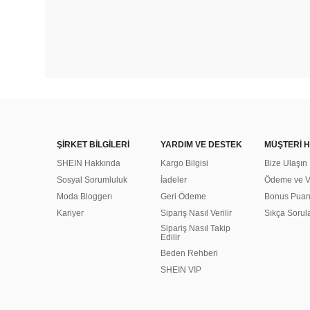
ŞİRKET BİLGİLERİ
YARDIM VE DESTEK
MÜŞTERİ H
SHEIN Hakkında
Kargo Bilgisi
Bize Ulaşın
Sosyal Sorumluluk
İadeler
Ödeme ve Ve
Moda Bloggerı
Geri Ödeme
Bonus Pua
Kariyer
Sipariş Nasıl Verilir
Sıkça Sorul
Sipariş Nasıl Takip
Edilir
Beden Rehberi
SHEIN VIP