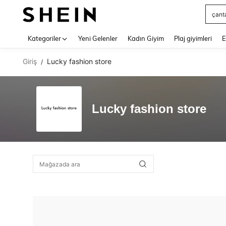
çant
Use up 
Kategoriler
Yeni Gelenler
Kadın Giyim
Plaj giyimleri
E
Giriş
Lucky fashion store
/
Lucky fashion store