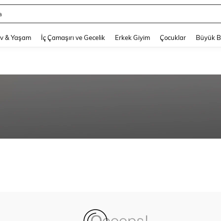
a
and down arrow keys to navigate search Son arama and Keşif Arama. Press Enter
v & Yaşam
İç Çamaşırı ve Gecelik
Erkek Giyim
Çocuklar
Büyük 