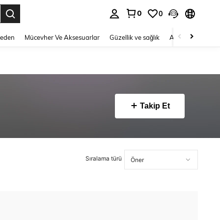
0
0
 to select.
Beden
Mücevher Ve Aksesuarlar
Güzellik ve sağlık
Ayakkabı
Ev T
Takip Et
Sıralama türü