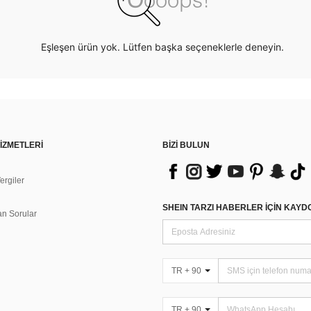
Eşleşen ürün yok. Lütfen başka seçeneklerle deneyin.
İZMETLERİ
BİZİ BULUN
rgiler
n
SHEIN TARZI HABERLER IÇIN KAY
an Sorular
TR + 90
TR + 90