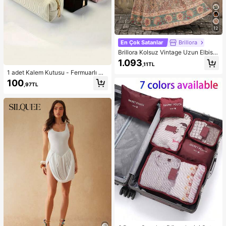
12
En Çok Satanlar
Brillora
Brillora Kolsuz Vintage Uzun Elbise,
Yaz Modası
1.093
,11TL
1 adet Kalem Kutusu - Fermuarlı Da
yanıklı Kalemlik, Okul Malzemeleri
100
,97TL
Düzenleyici, Ofis ve Ev Kullanımı İçi
n Kalem Çantası