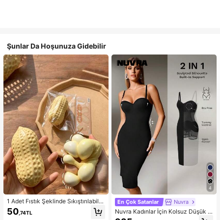
Şunlar Da Hoşunuza Gidebilir
4
1 Adet Fıstık Şeklinde Sıkıştırılabilir
En Çok Satanlar
Nuvra
Stres Oyuncağı, Ofis Rahatlaması v
50
Nuvra Kadınlar İçin Kolsuz Düşük K
,74TL
e Parti Etkileşimi İçin Uygun, Doğu
esimli Çift Katmanlı Karın Toparlayı