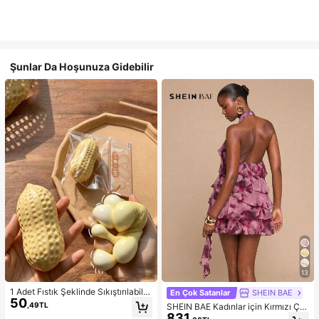
Şunlar Da Hoşunuza Gidebilir
13
1 Adet Fıstık Şeklinde Sıkıştırılabilir
En Çok Satanlar
SHEIN BAE
50
Stres Oyuncağı, Ofis Rahatlaması v
,49TL
SHEIN BAE Kadınlar için Kırmızı Çiç
e Parti Etkileşimi İçin Uygun, Doğu
831
ekli Batik Desenli Askılı Yaka Fırfırlı