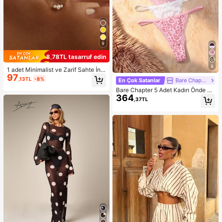
9
8,78TL tasarruf edin
8
1 adet Minimalist ve Zarif Sahte İnci
97
Kolye, Kadınların Günlük Giyimine
,13TL
-8%
En Çok Satanlar
Bare Chapter
Uygun
Bare Chapter 5 Adet Kadın Önde Fi
364
yonklu Dantel Yama Desenli Leopar
,37TL
Baskılı Tanga