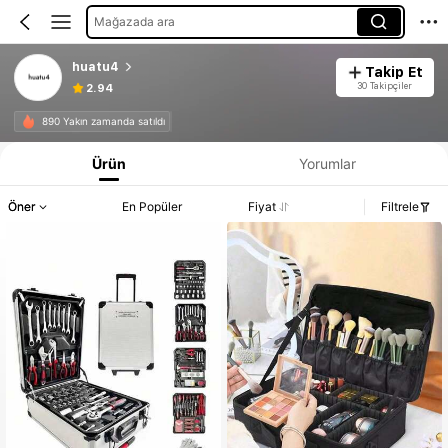
Mağazada ara
huatu4
Takip Et
30 Takipçiler
2.94
890 Yakın zamanda satıldı
Ürün
Yorumlar
Öner
En Popüler
Fiyat
Filtrele