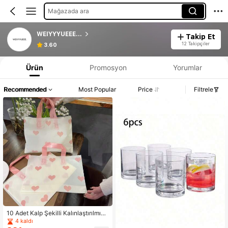
Mağazada ara
WEIYYYUEEE...
Takip Et
12 Takipçiler
3.60
Ürün
Promosyon
Yorumlar
Recommended
Most Popular
Price
Filtrele
10 Adet Kalp Şekilli Kalınlaştırılmış
Plastik Hediye Çantası - Sevgililer
4 kaldı
Günü, Doğum Günü ve Perakende