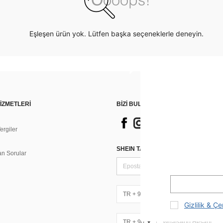
Eşleşen ürün yok. Lütfen başka seçeneklerle deneyin.
İZMETLERİ
BİZİ BULUN
rgiler
n
SHEIN TARZI HABERLER IÇIN KAY
an Sorular
TR + 90
Gizlilik & Çe
TR + 90