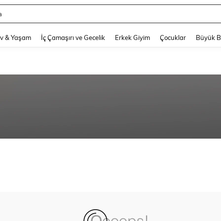
a
and down arrow keys to navigate search Son arama and Keşif Arama. Press Enter
v & Yaşam
İç Çamaşırı ve Gecelik
Erkek Giyim
Çocuklar
Büyük 