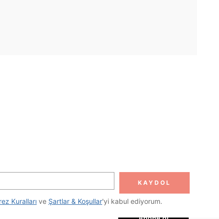
UYGULAMA
DOLUN
Abone ol
KAYDOL
Abone Ol
rez Kuralları
 ve 
Şartlar & Koşullar
'yi kabul ediyorum.
Abone ol