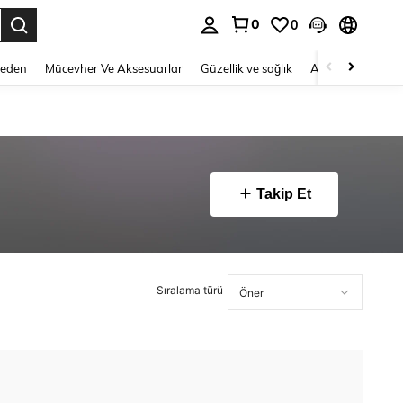
0
0
 to select.
Beden
Mücevher Ve Aksesuarlar
Güzellik ve sağlık
Ayakkabı
Ev T
Takip Et
Sıralama türü