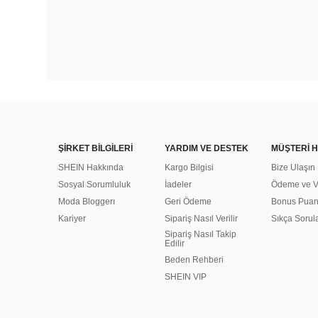
ŞİRKET BİLGİLERİ
YARDIM VE DESTEK
MÜŞTERİ H
SHEIN Hakkında
Kargo Bilgisi
Bize Ulaşın
Sosyal Sorumluluk
İadeler
Ödeme ve Ve
Moda Bloggerı
Geri Ödeme
Bonus Pua
Kariyer
Sipariş Nasıl Verilir
Sıkça Sorul
Sipariş Nasıl Takip
Edilir
Beden Rehberi
SHEIN VIP