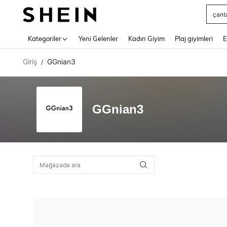
çant
Use up 
Kategoriler
Yeni Gelenler
Kadın Giyim
Plaj giyimleri
E
Giriş
GGnian3
/
GGnian3