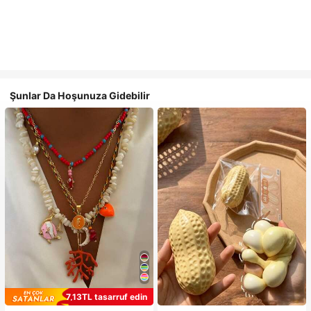
Şunlar Da Hoşunuza Gidebilir
7,13TL tasarruf edin