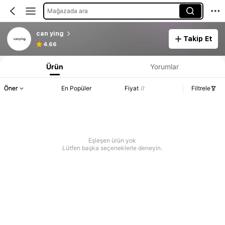
Mağazada ara
can ying
Takip Et
4.66
Ürün
Yorumlar
Öner
En Popüler
Fiyat
Filtrele
Eşleşen ürün yok
Lütfen başka seçeneklerle deneyin.