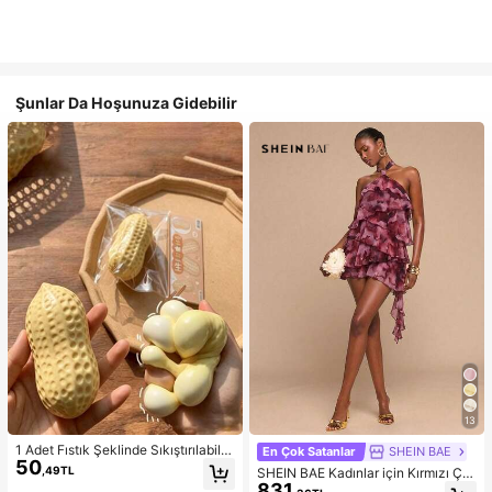
Şunlar Da Hoşunuza Gidebilir
13
1 Adet Fıstık Şeklinde Sıkıştırılabilir
En Çok Satanlar
SHEIN BAE
50
Stres Oyuncağı, Ofis Rahatlaması v
,49TL
SHEIN BAE Kadınlar için Kırmızı Çiç
e Parti Etkileşimi İçin Uygun, Doğu
831
ekli Batik Desenli Askılı Yaka Fırfırlı