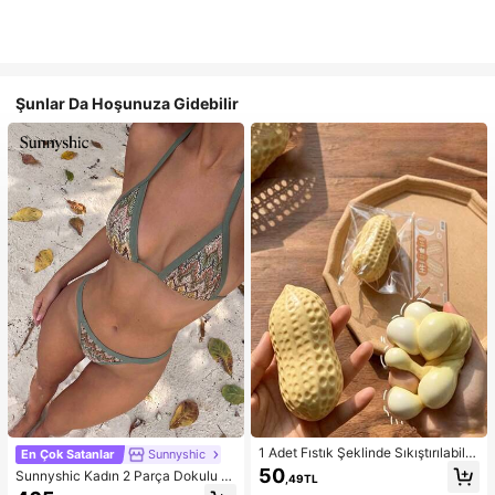
Şunlar Da Hoşunuza Gidebilir
1 Adet Fıstık Şeklinde Sıkıştırılabilir
En Çok Satanlar
Sunnyshic
Stres Oyuncağı, Ofis Rahatlaması v
50
Sunnyshic Kadın 2 Parça Dokulu Ör
,49TL
e Parti Etkileşimi İçin Uygun, Doğu
gü Bikini Seti, Çok Renkli Dekolteli