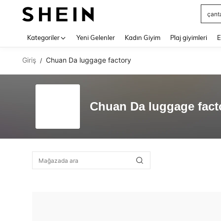
çant
Use up 
Kategoriler
Yeni Gelenler
Kadın Giyim
Plaj giyimleri
E
Giriş
Chuan Da luggage factory
/
Chuan Da luggage fact