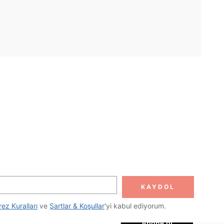
UYGULAMA
DOLUN
Abone ol
KAYDOL
Abone Ol
rez Kuralları
 ve 
Şartlar & Koşullar
'yi kabul ediyorum.
Abone ol