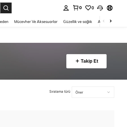
0
0
 to select.
Beden
Mücevher Ve Aksesuarlar
Güzellik ve sağlık
Ayakkabı
Ev T
Takip Et
Sıralama türü