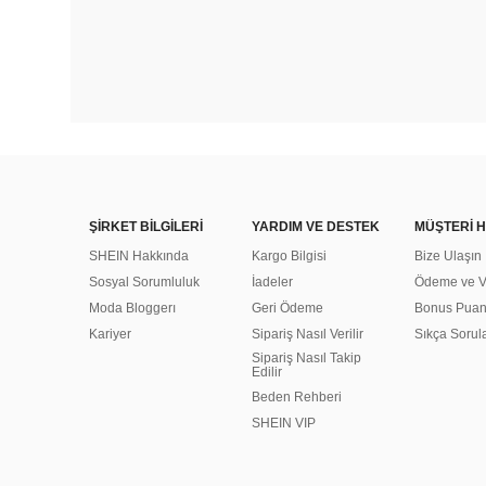
ŞİRKET BİLGİLERİ
YARDIM VE DESTEK
MÜŞTERİ H
SHEIN Hakkında
Kargo Bilgisi
Bize Ulaşın
Sosyal Sorumluluk
İadeler
Ödeme ve Ve
Moda Bloggerı
Geri Ödeme
Bonus Pua
Kariyer
Sipariş Nasıl Verilir
Sıkça Sorul
Sipariş Nasıl Takip
Edilir
Beden Rehberi
SHEIN VIP