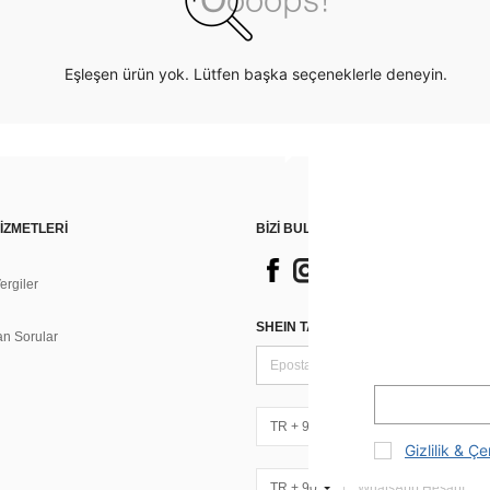
Eşleşen ürün yok. Lütfen başka seçeneklerle deneyin.
İZMETLERİ
BİZİ BULUN
rgiler
n
SHEIN TARZI HABERLER IÇIN KAY
an Sorular
TR + 90
Gizlilik & Çe
TR + 90