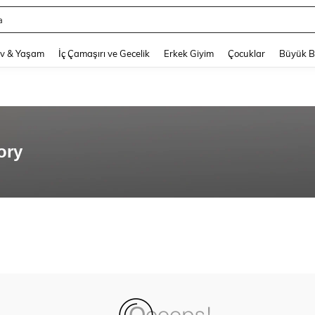
a
and down arrow keys to navigate search Son arama and Keşif Arama. Press Enter
v & Yaşam
İç Çamaşırı ve Gecelik
Erkek Giyim
Çocuklar
Büyük 
ory