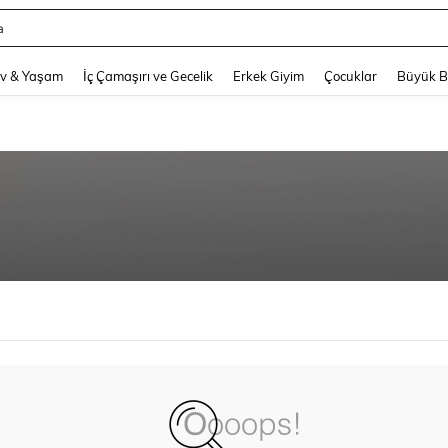
a
and down arrow keys to navigate search Son arama and Keşif Arama. Press Enter
v & Yaşam
İç Çamaşırı ve Gecelik
Erkek Giyim
Çocuklar
Büyük 