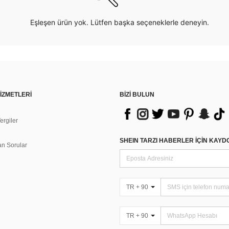
Eşleşen ürün yok. Lütfen başka seçeneklerle deneyin.
İZMETLERİ
BİZİ BULUN
rgiler
n
SHEIN TARZI HABERLER IÇIN KAY
an Sorular
TR + 90
TR + 90