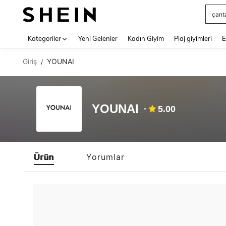
çant
Use up 
Kategoriler
Yeni Gelenler
Kadın Giyim
Plaj giyimleri
E
Giriş
YOUNAI
/
YOUNAI
5.00
Ürün
Yorumlar