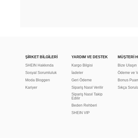
ŞİRKET BİLGİLERİ
YARDIM VE DESTEK
MÜŞTERİ H
SHEIN Hakkında
Kargo Bilgisi
Bize Ulaşın
Sosyal Sorumluluk
İadeler
Ödeme ve Ve
Moda Bloggerı
Geri Ödeme
Bonus Pua
Kariyer
Sipariş Nasıl Verilir
Sıkça Sorul
Sipariş Nasıl Takip
Edilir
Beden Rehberi
SHEIN VIP