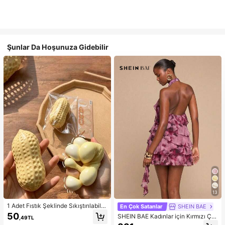
Şunlar Da Hoşunuza Gidebilir
13
1 Adet Fıstık Şeklinde Sıkıştırılabilir
En Çok Satanlar
SHEIN BAE
Stres Oyuncağı, Ofis Rahatlaması v
50
SHEIN BAE Kadınlar için Kırmızı Çiç
,49TL
e Parti Etkileşimi İçin Uygun, Doğu
ekli Batik Desenli Askılı Yaka Fırfırlı