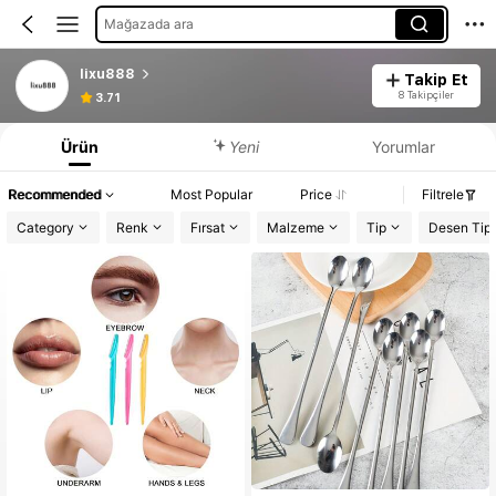
Mağazada ara
lixu888
Takip Et
8 Takipçiler
3.71
Ürün
Yeni
Yorumlar
Recommended
Most Popular
Price
Filtrele
Category
Renk
Fırsat
Malzeme
Tip
Desen Tipi