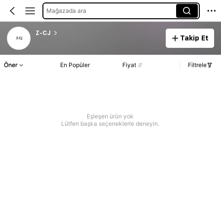
Mağazada ara
Z-CJ
Takip Et
Öner
En Popüler
Fiyat
Filtrele
Eşleşen ürün yok
Lütfen başka seçeneklerle deneyin.