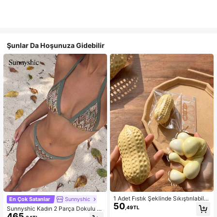
Şunlar Da Hoşunuza Gidebilir
1 Adet Fıstık Şeklinde Sıkıştırılabilir
En Çok Satanlar
Sunnyshic
50
Stres Oyuncağı, Ofis Rahatlaması v
,49TL
Sunnyshic Kadın 2 Parça Dokulu Ör
e Parti Etkileşimi İçin Uygun, Doğu
465
gü Bikini Seti, Çok Renkli Dekolteli