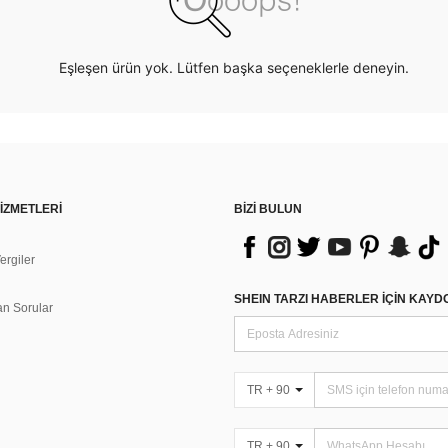
Eşleşen ürün yok. Lütfen başka seçeneklerle deneyin.
İZMETLERİ
BİZİ BULUN
rgiler
n
SHEIN TARZI HABERLER IÇIN KAY
an Sorular
TR + 90
TR + 90