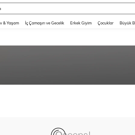
a
and down arrow keys to navigate search Son arama and Keşif Arama. Press Enter
v & Yaşam
İç Çamaşırı ve Gecelik
Erkek Giyim
Çocuklar
Büyük 