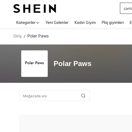
çant
Use up 
Kategoriler
Yeni Gelenler
Kadın Giyim
Plaj giyimleri
E
Giriş
Polar Paws
/
Polar Paws