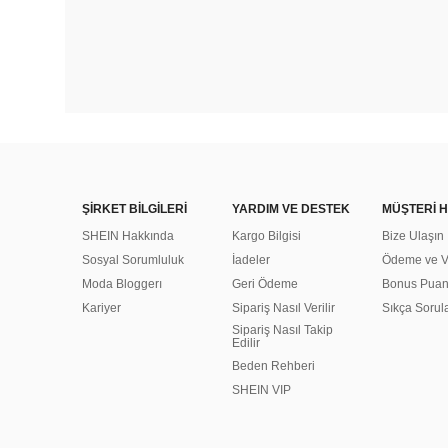
ŞİRKET BİLGİLERİ
YARDIM VE DESTEK
MÜŞTERİ H
SHEIN Hakkında
Kargo Bilgisi
Bize Ulaşın
Sosyal Sorumluluk
İadeler
Ödeme ve Ve
Moda Bloggerı
Geri Ödeme
Bonus Pua
Kariyer
Sipariş Nasıl Verilir
Sıkça Sorul
Sipariş Nasıl Takip
Edilir
Beden Rehberi
SHEIN VIP