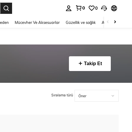
0
0
 to select.
Beden
Mücevher Ve Aksesuarlar
Güzellik ve sağlık
Ayakkabı
Ev T
Takip Et
Sıralama türü