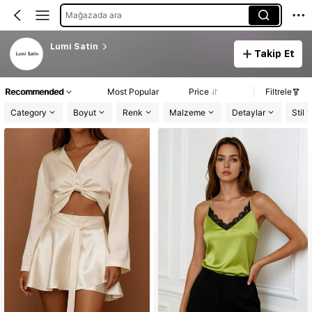
Mağazada ara
Lumi Satin
Takip Et
Recommended
Most Popular
Price
Filtrele
Category
Boyut
Renk
Malzeme
Detaylar
Stil