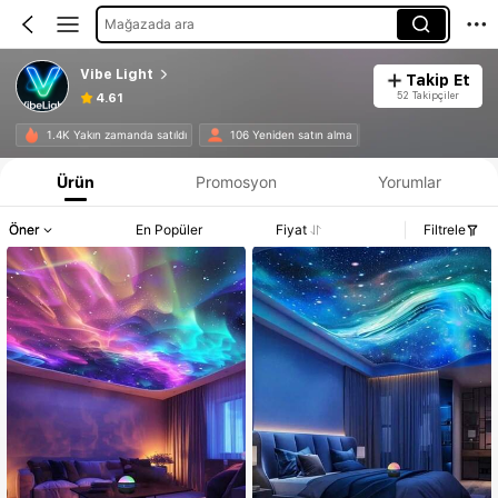
Mağazada ara
Vibe Light
Takip Et
52 Takipçiler
4.61
1.4K Yakın zamanda satıldı
106 Yeniden satın alma
Ürün
Promosyon
Yorumlar
Öner
En Popüler
Fiyat
Filtrele