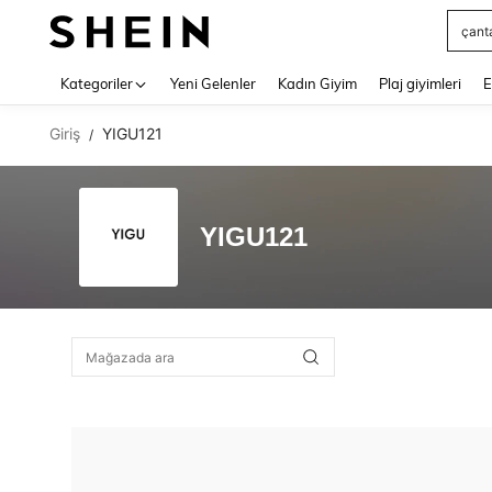
çant
Use up 
Kategoriler
Yeni Gelenler
Kadın Giyim
Plaj giyimleri
E
Giriş
YIGU121
/
YIGU121