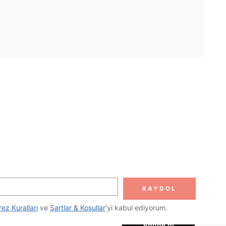
UYGULAMA
DOLUN
Abone ol
KAYDOL
Abone Ol
rez Kuralları
 ve 
Şartlar & Koşullar
'yi kabul ediyorum.
Abone ol