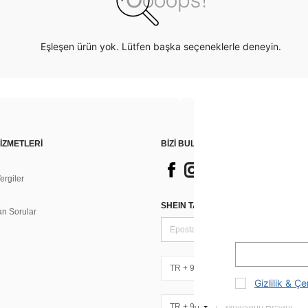
Eşleşen ürün yok. Lütfen başka seçeneklerle deneyin.
İZMETLERİ
BİZİ BULUN
rgiler
n
SHEIN TARZI HABERLER IÇIN KAY
an Sorular
TR + 90
Gizlilik & Çe
TR + 90