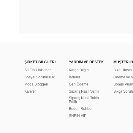
ŞİRKET BİLGİLERİ
YARDIM VE DESTEK
MÜŞTERİ H
SHEIN Hakkında
Kargo Bilgisi
Bize Ulaşın
Sosyal Sorumluluk
İadeler
Ödeme ve Ve
Moda Bloggerı
Geri Ödeme
Bonus Pua
Kariyer
Sipariş Nasıl Verilir
Sıkça Sorul
Sipariş Nasıl Takip
Edilir
Beden Rehberi
SHEIN VIP