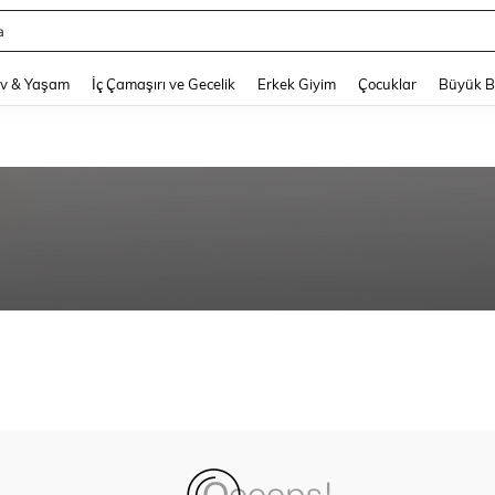
a
and down arrow keys to navigate search Son arama and Keşif Arama. Press Enter
v & Yaşam
İç Çamaşırı ve Gecelik
Erkek Giyim
Çocuklar
Büyük 