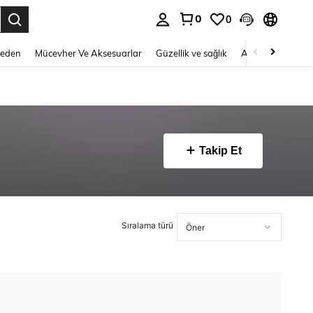
0
0
 to select.
Beden
Mücevher Ve Aksesuarlar
Güzellik ve sağlık
Ayakkabı
Ev T
Takip Et
Sıralama türü