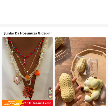
Şunlar Da Hoşunuza Gidebilir
7,13TL tasarruf edin