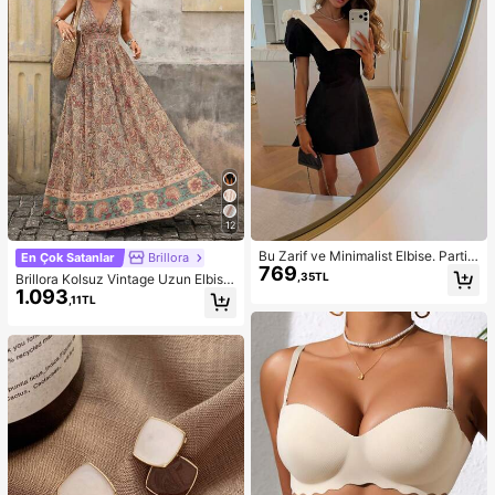
12
Bu Zarif ve Minimalist Elbise. Parti
En Çok Satanlar
Brillora
769
Siyah Yaz
,35TL
Brillora Kolsuz Vintage Uzun Elbise,
1.093
Yaz Modası
,11TL