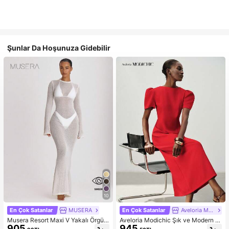
Şunlar Da Hoşunuza Gidebilir
10
En Çok Satanlar
MUSERA
En Çok Satanlar
Aveloria Modichic
Musera Resort Maxi V Yakalı Örgü
Aveloria Modichic Şık ve Modern M
905
945
Plaj Elbisesi, Mayo, Tatil, Yaz Seya
inimalist Kadın Uzun Elbise, Fransız