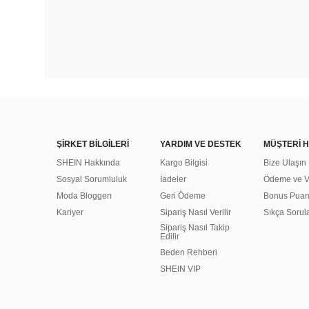
ŞİRKET BİLGİLERİ
YARDIM VE DESTEK
MÜŞTERİ H
SHEIN Hakkında
Kargo Bilgisi
Bize Ulaşın
Sosyal Sorumluluk
İadeler
Ödeme ve Ve
Moda Bloggerı
Geri Ödeme
Bonus Pua
Kariyer
Sipariş Nasıl Verilir
Sıkça Sorul
Sipariş Nasıl Takip
Edilir
Beden Rehberi
SHEIN VIP