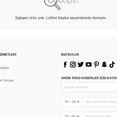
Eşleşen ürün yok. Lütfen başka seçeneklerle deneyin.
İZMETLERİ
BİZİ BULUN
rgiler
n
SHEIN TARZI HABERLER IÇIN KAY
an Sorular
TR + 90
TR + 90