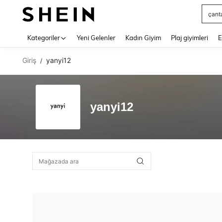
çant
Use up 
Kategoriler
Yeni Gelenler
Kadın Giyim
Plaj giyimleri
E
Giriş
yanyi12
/
yanyi12