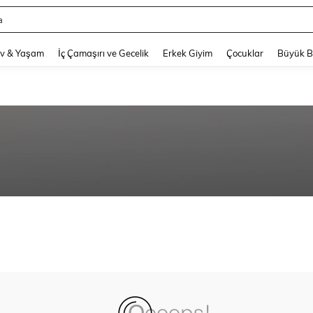
a
and down arrow keys to navigate search Son arama and Keşif Arama. Press Enter
v & Yaşam
İç Çamaşırı ve Gecelik
Erkek Giyim
Çocuklar
Büyük 