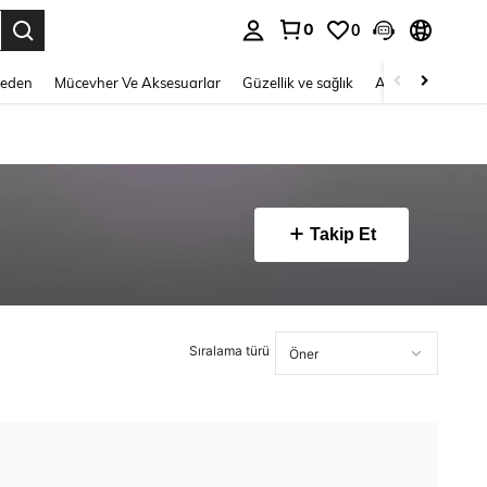
0
0
 to select.
Beden
Mücevher Ve Aksesuarlar
Güzellik ve sağlık
Ayakkabı
Ev T
Takip Et
Sıralama türü