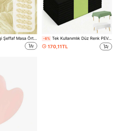
10 Adet Ten Rengi Şeffaf Masa Örtüsü, 20x120 İnç Şeffaf Kumaş Masa Bayrakları, Düğün, Doğum Günü Partisi, Bebek Partisi, Yemek Masası Dekorasyonu İçin 3 Metre Ten Rengi Masa Örtüsü
Tek Kullanımlık Düz Renk PEVA Masa Örtüsü, Minimalist Stil, 137*274 cm Dikdörtgen Masa Örtüsü, Doğum Günü Partisi, Düğün, Tatil Resepsiyonu ve Noel Masa Dekorasyonu İçin Uygun
-6%
170,11TL