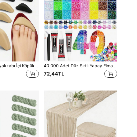
10/8/6/4/2 Çift Ayakkabı İçi Köpük Ped, Büyük Boy Ayakkabılar İçin Uygun, Rahat Ayakkabı Dolgusu, Mükemmel Uyum, Topuklu Ayakkabılar, Spor Ayakkabılar, Kar Botları, Günlük Ayakkabılar, Beyaz Ayakkabılar, Siyah ve Bej Evrensel Ayakkabı İçi Aksesuarları İçin Ayakkabı Numarası Küçültücü Yastık Pedleri, Anneler Günü Hediyesi, Yatak Odası Dekorasyonu, Bahçe, Mutfak Dekorasyonu, Yaz, Plaj, Seyahat Gereçleri, Oda Dekorasyonu, Yumuşak, Mezuniyet, Ayakkabı Rafı, Saklama Alanı Tasarrufu, Dış Mekan, Bahçe, Seyahat Gereçleri, Taşınabilir, Plaj Gereçleri, Mezuniyet Sezonu, Mezuniyet Töreni, Mezuniyet Hediyesi, Mezuniyet Armağanı, Mezuniyet Hediyesi, Mezuniyet Armağanı, Tebrikler Mezun, Mezuniyet Partisi
40.000 Adet Düz Sırtlı Yapay Elmas Kiti, 40 Renk Jöle Taş, B7000 Yapıştırıcı ve Aletlerle, Hepsi Bir Arada Süsleme DIY El Sanatları Seti, Takı Yapım Malzemeleri, Kadınlar İçin Hediye, Sanat ve El Sanatları
72,44TL