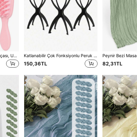
Silikon Kafa Derisi Masaj Fırçası, Uzun Saplı Saç Temizleme Fırçası, Saç Büyümesini Destekler ve Kepeği Giderir, Ev Kullanımı İçin Şampuan Fırçası (Pembe, Siyah, Mavi)
Katlanabilir Çok Fonksiyonlu Peruk Standı - Taşınabilir ve Dayanıklı, Seyahat Peruk Sergileme Başlığı, Sağlam Taban, Katlanabilir Tasarım, Çeşitli Peruk Türleri ve Şapka Saklama İçin Uygun, Oda Dekorasyonu
150,36TL
82,31TL