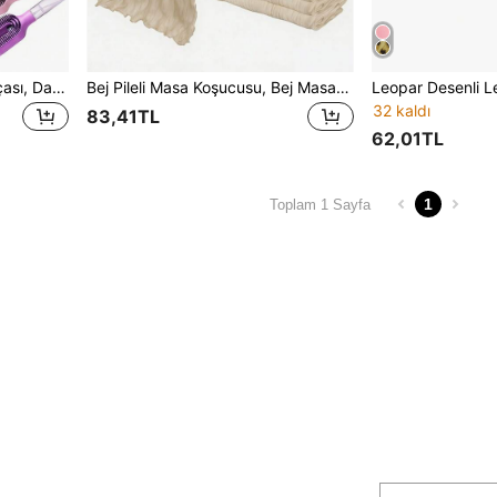
2'si 1 Arada Spreyli Saç Fırçası, Dahili Su Püskürtme Özellikli, Islak ve Kuru Saçlar İçin Uygun, Kıvırcık/Sert Saçlar ve Çocuklar İçin İdeal, İnce Sis, Yeniden Doldurulabilir, Antistatik Taşınabilir
Bej Pileli Masa Koşucusu, Bej Masa Örtüsü, Doğum Günü Parti Malzemeleri, Doğum Günü Dekorasyonları, Düğün İçin Açık Kahverengi Şeffaf Kumaş, Parti Masa Orta Dekor Koşucusu, Düğün Hediyelikleri, Rustik Düğün İçin Düz Renk Masa Koşucusu, Boho Şık
32 kaldı
83,41TL
62,01TL
1
Toplam 1 Sayfa