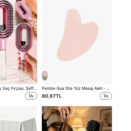
2'si 1 Arada Sprey Saç Fırçası, Şeffaf Beyaz Dahili Su Tanklı Sprey Tarak, Yumuşak ve Esnek Kıllar, Kıvırcık, Düz ve Dalgalı Saçlar İçin Düğümleri Açan ve Nemlendiren, Kadınlar ve Kızlar İçin Saç Şekillendirme Seyahat Aleti, Okula Dönüş Yaz Saç Aksesuarı Hediyesi
Pembe Gua Sha Yüz Masaj Aleti - Yüz ve Göz Masajı Gua Sha Taşı, Yaşlanma Karşıtı, Vücut Sıkılaştırıcı, Şişkinlik Giderici, Şekillendirici ve Cilt Bakımı Aleti, Kadınlar İçin Uygundur
80,67TL