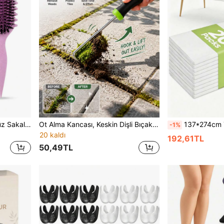
0150623540004 Parfümsüz Sakal Şekillendirme Tarağı - Profesyonel Düzleştirici, Geçişli ve Makasla Temizleme Tarağı, Kalın/Seyrek Saçlar, Kafa Derisi Masajı, Okula Dönüş, Milli Gün, Noel Hediyesi İçin Uygundur (Bej)
Ot Alma Kancası, Keskin Dişli Bıçaklı ve Koruyucu Kapaklı Metal Bahçe Ot Alma Aleti, 17 cm Çok Fonksiyonlu Avlu Yeri Derzleri ve Yosun Temizleme Aparatı, Paslanmaz Dayanıklı Dış Mekan Temizlik Bahçe Malzemesi, Basit ve Pratik Hediye
137*274cm Tek Kullanımlık Düz Renk Masa Örtüsü, Minimalist PEVA Yemek 
-1%
20 kaldı
192,61TL
50,49TL