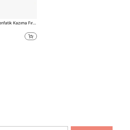
Leopar Desenli Lenfatik Kazıma Fırçası, Yüz ve Vücut İçin Uygun Lenfatik Drenaj Masaj Fırçası, Çene Hattını Şekillendirme, Ergonomik Tasarım ile Cilt Kontürleme, Şişliği Azaltma ve Yorgunluğu Giderme