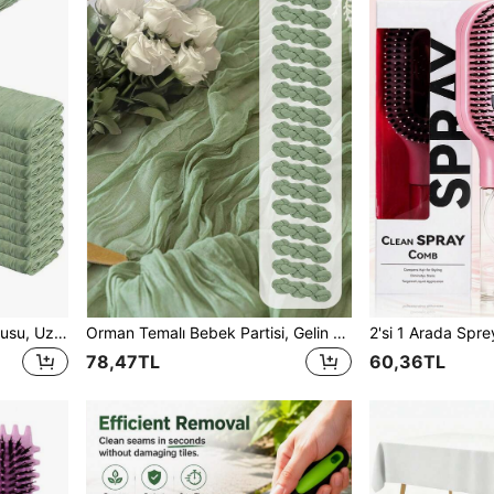
Peynir Bezi Tül Masa Koşucusu, Uzun Romantik Düğün, Gelin Banyosu, Doğum Günü Partisi Masa Dekoru İçin Gazlı Masa Koşucusu (Tozlu Adaçayı Yeşili)
Orman Temalı Bebek Partisi, Gelin Düğün Dekorasyonu İçin Adaçayı Yeşili Tül Masa Koşucusu, Gazlı Kumaş Rustik Masa Koşucusu, Parti, İlk Komünyon, Nişan Masa Ortası Süsü, 24/16/10/6/1 Adet
78,47TL
60,36TL