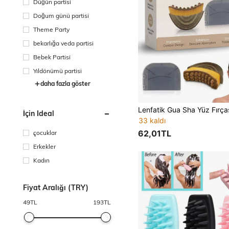
Düğün partisi
Doğum günü partisi
Theme Party
bekarlığa veda partisi
Bebek Partisi
Yıldönümü partisi
daha fazla göster
İçin Ideal
33 kaldı
62,01TL
çocuklar
Erkekler
Kadın
Fiyat Aralığı (TRY)
49
TL
193
TL