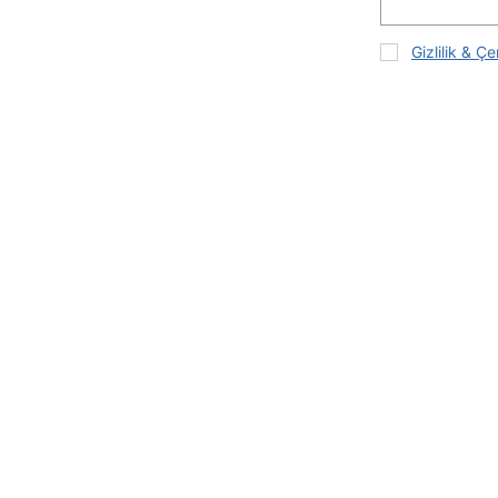
Gizlilik & Çe
İZMETLERİ
BİZİ BULUN