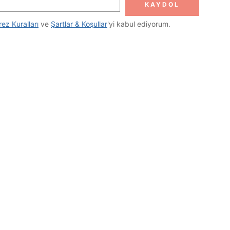
KAYDOL
rez Kuralları
 ve 
Şartlar & Koşullar
'yi kabul ediyorum.
UYGULAMA