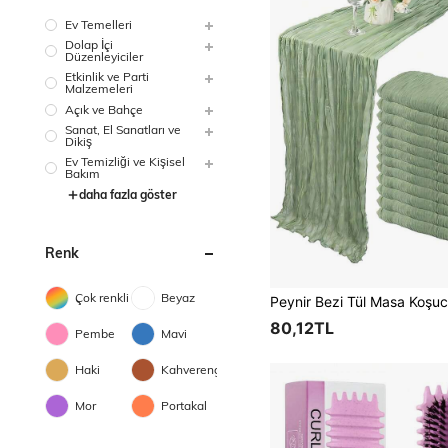
Ev Temelleri
Dolap İçi
Düzenleyiciler
Etkinlik ve Parti
Malzemeleri
Açık ve Bahçe
Sanat, El Sanatları ve
Dikiş
Ev Temizliği ve Kişisel
Bakım
daha fazla göster
Renk
Çok renkli
Beyaz
80,12TL
Pembe
Mavi
Haki
Kahverengi
Mor
Portakal