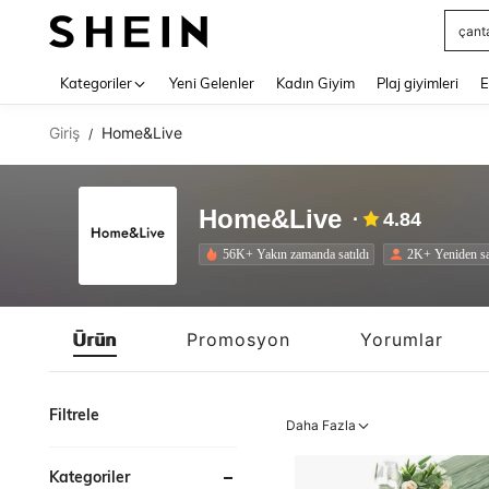
squs
Use up 
Kategoriler
Yeni Gelenler
Kadın Giyim
Plaj giyimleri
E
Giriş
Home&Live
/
Home&Live
4.84
56K+ Yakın zamanda satıldı
2K+ Yeniden sa
Ürün
Promosyon
Yorumlar
Filtrele
Daha Fazla
Kategoriler