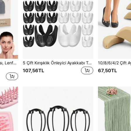
Lenfatik Gua Sha Yüz Fırçası, Lenfatik Detoks Yüz Fırçası, Kuru Lenfatik Masaj Fırçası, Yüz Şekillendirme Fırçası, Kontür Yüz Fırçası, Çene ve Çene Hattı Şekillendirme, Yüz Şişkinliğini Giderme, Yüz Bakım Aleti
5 Çift Kırışıklık Önleyici Ayakkabı Tabanlığı, Çoğu Spor Ayakkabıya Uygun, Erkek Beden 7.5-12 / Kadın Beden 5-8.5, Ayakkabı, İlkbahar Yaz Seçenekleri, Nedime Hediyeleri, Oda, Yatak Odası Dekorasyonu, Plaj, Seyahat, Erkekler İçin, Kadınlar İçin, Tatil, Sevimli Eşyalar, Anneler Günü Hediyesi, Yatak Odası Dekorasyonu, Bahçe, Mutfak Dekorasyonu, Yaz, Plaj, Seyahat Gereçleri, Oda Dekorasyonu, Yumuşak Oyuncak, Mezuniyet, Ayakkabı Rafı, Saklama Alanı, Dış Mekan, Bahçe, Seyahat Gereçleri, Taşınabilir, Plaj Gereçleri, Mezuniyet Sezonu, Mezuniyet Töreni, Mezuniyet Hediyesi, Mezuniyet Armağanı, Mezuniyet Hediyesi, Mezuniyet Armağanı, Tebrikler Mezun, Mezuniyet Partisi
107,56TL
67,50TL