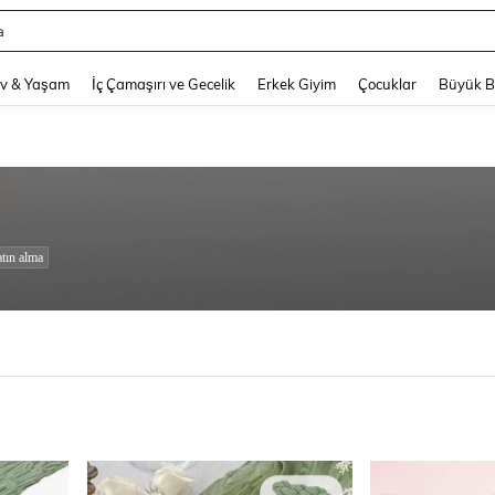
hy
and down arrow keys to navigate search Son arama and Keşif Arama. Press Enter
v & Yaşam
İç Çamaşırı ve Gecelik
Erkek Giyim
Çocuklar
Büyük 
tın alma