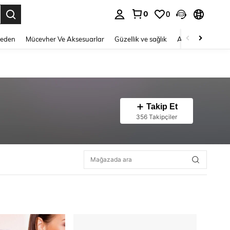
0
0
 to select.
Beden
Mücevher Ve Aksesuarlar
Güzellik ve sağlık
Ayakkabı
Ev T
Takip Et
356 Takipçiler