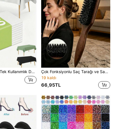
Masası Örtüsü, Doğum Günü Partisi, Düğün, Tatil, Dikdörtgen Masa Dekorasyonu ve Noel İçin Uygun
Çok Fonksiyonlu Saç Tarağı ve Sakal Fırçası Seti, Geriye Tarama Tarağı, Gradyan Kenar Tarağı, Saç Kesme Makinesi Temizleme Fırçası, Saç Derisi Masaj Aleti, Kalın ve İnce Saçlar İçin, Erkek ve Kadın, Profesyonel Salon Berber Aksesuarları (Kahverengi)
19 kaldı
66,95TL