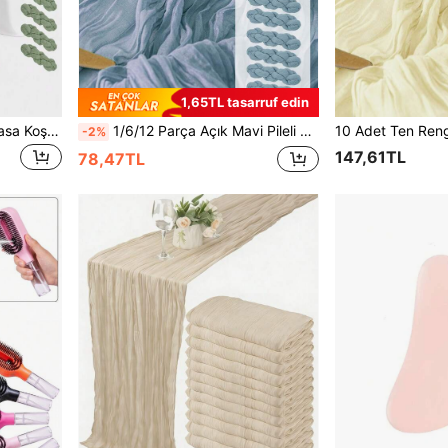
1,65TL tasarruf edin
Zarif Adaçayı Yeşili Gazlı Masa Koşucusu 6 Adet, Kırışmayan Polyester Malzeme, Düğünler, Gelin Duşları, Sevgililer Günü ve Tatil Kutlamaları İçin Uygun, Yeniden Kullanılabilir ve Yıkanabilir, Ev ve Restoran Dekoru
1/6/12 Parça Açık Mavi Pileli Masa Örtüsü Seti, Katlanır Masa Örtüleri, Tatil Doğum Günü Dekorasyonu, Düğün Dekorasyonu, Tatil Evi Dekorasyonu, Parti Odası Yemek Masası Dekorasyonu, Masa Örtüleri, Düz Renk Masa Örtüleri, Doğum Günü Dekorasyonu, Düğün Dekorasyonu, Parti Hediyeleri, Bebek Partisi Dekorasyonu, Cinsiyet Açıklama Partisi Dekorasyonu
-2%
147,61TL
78,47TL