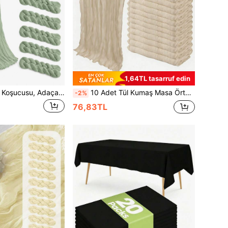
1,64TL tasarruf edin
Peynir Bezi Masa Koşucusu, Adaçayı Yeşili Bohem Tarzı Gazlı Masa Koşucusu, Rustik Düğün Dekoru, Gelin Banyosu, Doğum Günü Partisi, Bebek Banyosu, Şükran Günü Noel Tatil Yemeği, Ev Mutfak Yemek Masası Dekorasyonu İçin Uygun, 4 Boyut Mevcut 10/3/1 Adet
10 Adet Tül Kumaş Masa Örtüsü - 3 metre Şampanya Rengi Boho Şık Tül Masa Örtüsü, Parti, Düğün, Yaz Bahçesi ve Çiftlik Evi Dekorasyonu İçin Uygundur
-2%
76,83TL