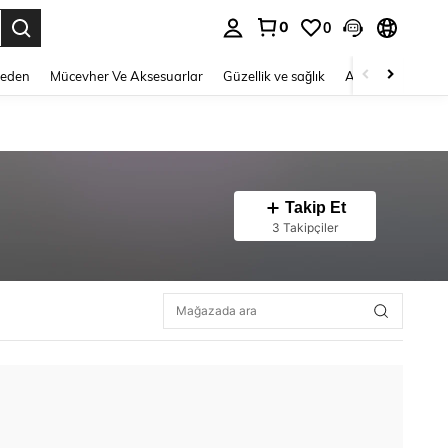
0
0
 to select.
Beden
Mücevher Ve Aksesuarlar
Güzellik ve sağlık
Ayakkabı
Ev T
Takip Et
3 Takipçiler