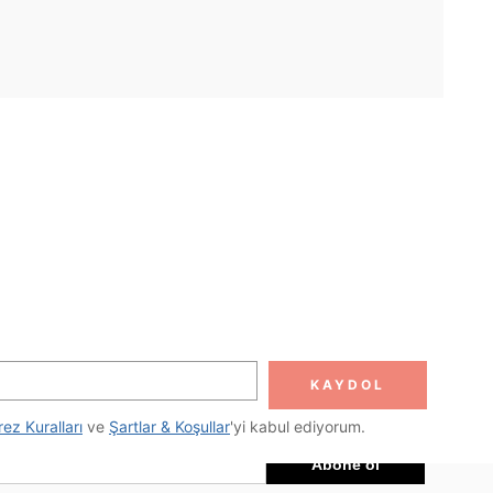
UYGULAMA
DOLUN
Abone ol
KAYDOL
Abone Ol
rez Kuralları
 ve 
Şartlar & Koşullar
'yi kabul ediyorum.
Abone ol