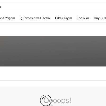
a
and down arrow keys to navigate search Son arama and Keşif Arama. Press Enter
v & Yaşam
İç Çamaşırı ve Gecelik
Erkek Giyim
Çocuklar
Büyük 