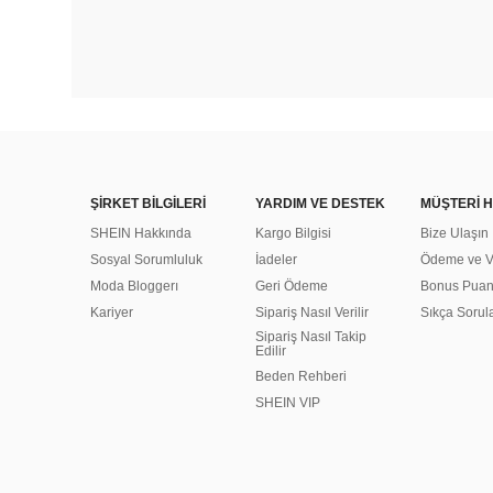
ŞİRKET BİLGİLERİ
YARDIM VE DESTEK
MÜŞTERİ H
SHEIN Hakkında
Kargo Bilgisi
Bize Ulaşın
Sosyal Sorumluluk
İadeler
Ödeme ve Ve
Moda Bloggerı
Geri Ödeme
Bonus Pua
Kariyer
Sipariş Nasıl Verilir
Sıkça Sorul
Sipariş Nasıl Takip
Edilir
Beden Rehberi
SHEIN VIP