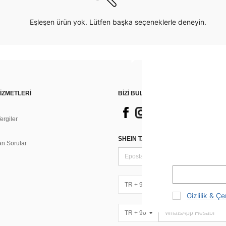
Eşleşen ürün yok. Lütfen başka seçeneklerle deneyin.
İZMETLERİ
BİZİ BULUN
rgiler
n
SHEIN TARZI HABERLER IÇIN KAY
an Sorular
TR + 90
Gizlilik & Çe
TR + 90