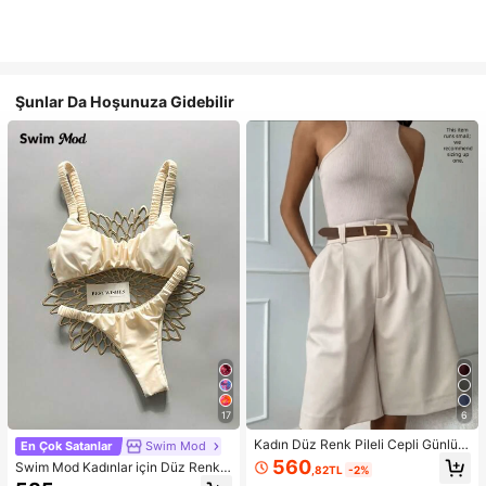
Şunlar Da Hoşunuza Gidebilir
17
6
Kadın Düz Renk Pileli Cepli Günlük
En Çok Satanlar
Swim Mod
Çok Yönlü Yazlık Şort, Zahmetsiz S
560
Swim Mod Kadınlar için Düz Renk,
,82TL
-2%
til
Büzgülü, Yüksek Kesimli, Seksi Biki