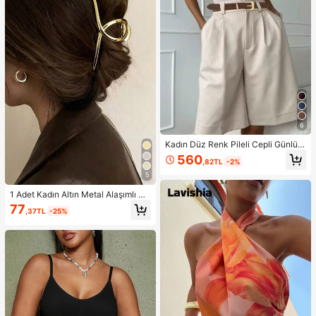
cuz ve Kaliteli, Hediye, Kadın Hediy
esi, Noel Hediyesi, Hediye Çekleri,
Seyahat, Ucuz Eşyalar, Seyahat Ge
reçleri
6
Kadın Düz Renk Pileli Cepli Günlük
Çok Yönlü Yazlık Şort, Zahmetsiz S
560
,82TL
-2%
til
5
1 Adet Kadın Altın Metal Alaşımlı Mi
nimalist Tek Parça Saç Tokası, Gün
77
,37TL
-25%
lük Kullanım, Parti ve İşe Gidiş İçin
Uygun Şık ve Zarif Aksesuar