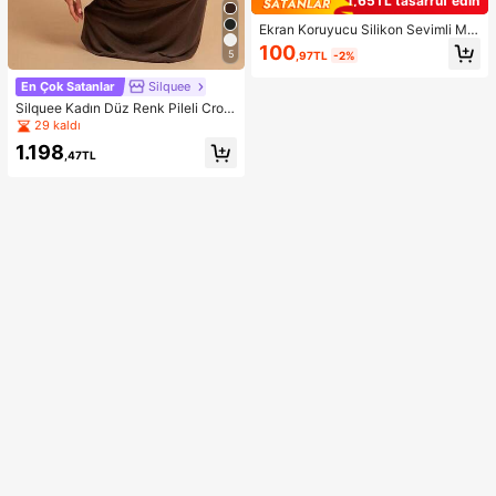
1,65TL tasarruf edin
Ekran Koruyucu Silikon Sevimli Min
imalist Darbeye Dayanıklı Düz Ren
100
5
,97TL
-2%
k Şık Yüksek Kalite Apple Şeffaf Sa
de Tam Gövde Parlak Telefon Kılıfı
En Çok Satanlar
Silquee
15/15 Pro Max/15 Pro/15 Plus/11/12/
13/14/16 Pro Max/XS/XR/11 Pro/11
Silquee Kadın Düz Renk Pileli Crop
Pro Max/12 Pro/12 Pro Max/13 Pro/
Üst ve Balık Etek Moda 2 Parça Ta
29 kaldı
13 Pro Max/7 Plus/14 Pro/14 Pro M
kım
1.198
ax/14 Plus/16 Pro/16 Plus/7 Plus/8
,47TL
Plus/8/SE2 ile Uyumlu Su Geçirmez
Düşmeye Karşı Dayanıklı Çizilmeye
Karşı Dayanıklı Doğum Günü Hediy
esi Yıldönümü Profesyonel