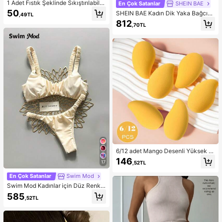
1 Adet Fıstık Şeklinde Sıkıştırılabilir
En Çok Satanlar
SHEIN BAE
Stres Oyuncağı, Ofis Rahatlaması v
50
SHEIN BAE Kadın Dik Yaka Bağcıklı
,49TL
e Parti Etkileşimi İçin Uygun, Doğu
Günlük Düz Renk Moda Takımı, Ra
812
m Günü, Tatil ve Aile Toplantıları İçi
,70TL
ndevu, Dışarı Çıkma, Günlük İşe Gid
n Hediye, Stres Giderici
iş, Parti ve Sosyal Etkinlikler İçin Uy
gun
6/12 adet Mango Desenli Yüksek E
sneklikli Makyaj Süngeri - Lateks İ
146
17
,52TL
çermeyen Malzeme, Yumuşak ve C
ilt Dostu, Kusursuz Makyaj İçin Mü
En Çok Satanlar
Swim Mod
kemmel, Uygun Fiyatlı, Makyaj, Od
a Dekorasyonu, Makyaj Masası, Se
Swim Mod Kadınlar için Düz Renk,
yahat, Yatak Odası ve Daha Fazlası
Büzgülü, Yüksek Kesimli, Seksi Biki
585
,52TL
İçin Uygun, İdeal Makyaj Aksesuarı.
ni Takımı, İlkbahar/Yaz
Ürün Etiketleri: Makyaj Süngeri, Pu
dra Süngeri, Uygun Fiyatlı, Noel He
diyesi, Kozmetik, Makyaj Aletleri, U