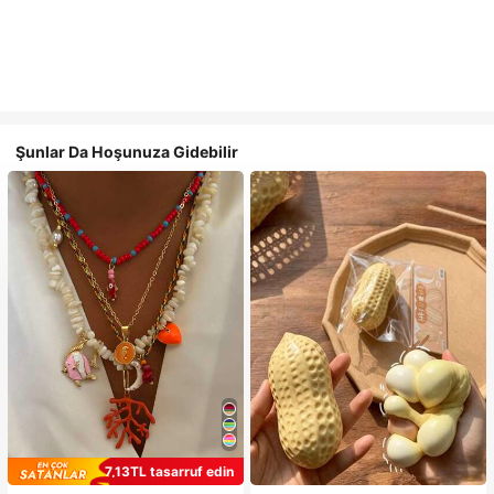
Şunlar Da Hoşunuza Gidebilir
7,13TL tasarruf edin