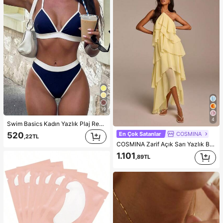
19
4
Swim Basics Kadın Yazlık Plaj Renk Bloklu Seksi Moda Bikini İki Parça Mayo Seti
520
En Çok Satanlar
COSMINA
,22TL
COSMINA Zarif Açık Sarı Yazlık Boyundan Bağlamalı Fırfır Etekli Maxi Elbise, Düz Renk Katlı Şifon Asimetrik Uzun Elbise, Düğün Konuğu Randevu ve Gündüz Partisi Elbisesi
1.101
,89TL