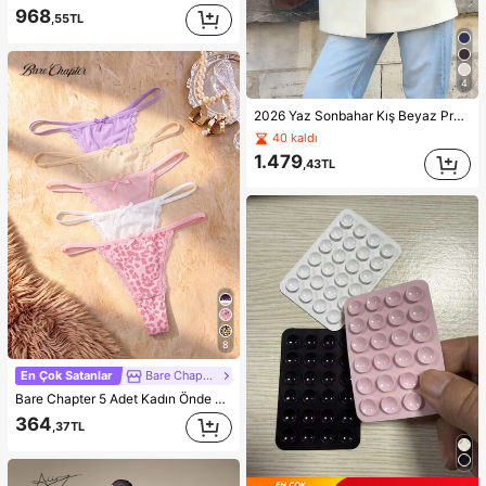
968
,55TL
4
2026 Yaz Sonbahar Kış Beyaz Profesyonel Kadın Blazer Ceket, Country Tatil Tarzı Kadın Blazer Ceket
40 kaldı
1.479
,43TL
8
En Çok Satanlar
Bare Chapter
Bare Chapter 5 Adet Kadın Önde Fiyonklu Dantel Yama Desenli Leopar Baskılı Tanga
364
,37TL