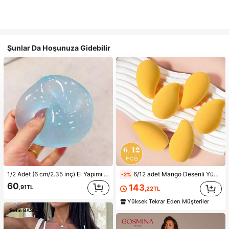
Şunlar Da Hoşunuza Gidebilir
1/2 Adet (6 cm/2.35 inç) El Yapımı Yavaş Geri Esneyen Mavi/Pembe Yumuşak Sıkma Topu, Stres Azaltıcı Oyuncak, 6 cm Yuvarlak, İdeal Tatil Hediyesi, Sevimli ve Eğlenceli Hediye, Doğum Günü Hediyesi, Paskalya Hediyesi, Cadılar Bayramı Hediyesi, Noel Hediyesi, Parti Hediyesi, Sıkma Oyuncağı, Gizemli Mantı Sıkma Oyuncağı, Tatil Partisi Hediyesi (Buz Satın Almayın, Lütfen Sipariş Vermeden Önce Görseldeki Metin ve Boyut Bilgilerini Onaylayın)
6/12 adet Mango Desenli Yüksek Esneklikli Makyaj Süngeri - Lateks İçermeyen Malzeme, Yumuşak ve Cilt Dostu, Kusursuz Makyaj İçin Mükemmel, Uygun Fiyatlı, Makyaj, Oda Dekorasyonu, Makyaj Masası, Seyahat, Yatak Odası ve Daha Fazlası İçin Uygun, İdeal Makyaj Aksesuarı. Ürün Etiketleri: Makyaj Süngeri, Pudra Süngeri, Uygun Fiyatlı, Noel Hediyesi, Kozmetik, Makyaj Aletleri, Ucuz ve Kaliteli, Hediye, Kadın Hediyesi, Noel Hediyesi, Hediye Çekleri, Seyahat, Ucuz Eşyalar, Seyahat Gereçleri
-2%
60
143
,91TL
,22TL
Yüksek Tekrar Eden Müşteriler