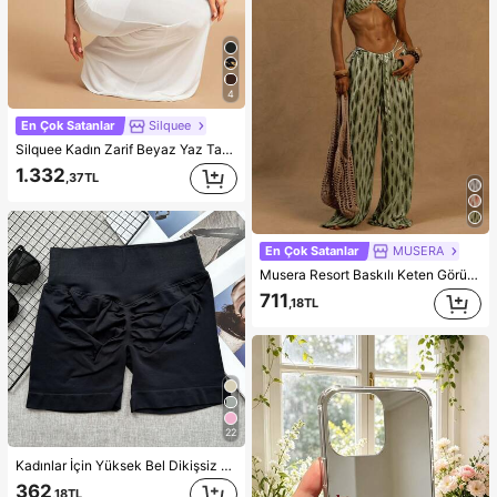
4
En Çok Satanlar
Silquee
Silquee Kadın Zarif Beyaz Yaz Tatili Parti Seti, Düz Renk Büzgülü Şal Yaka Crop Top ve Kalça Pileli Balık Kuyruğu Etek, Düğün Gece Elbisesi
1.332
,37TL
En Çok Satanlar
MUSERA
Musera Resort Baskılı Keten Görünümlü Bağlamalı Bel Geniş Paçalı Pantolon Ibiza, Tatil, İlkbahar, Yaz, Tatil, Plaj, Plaj Örtüsü Beyaz Grafik Soyut Baskılı Mayo Günlük
711
,18TL
22
Kadınlar İçin Yüksek Bel Dikişsiz Yoga Şortu - Esnek, Kalça Kaldıran, Koşu, Fitness ve Açık Hava Aktiviteleri İçin Uygun Spor Kıyafeti | Şık Görünüm | Elastik Kumaş, Athleisure
362
,18TL