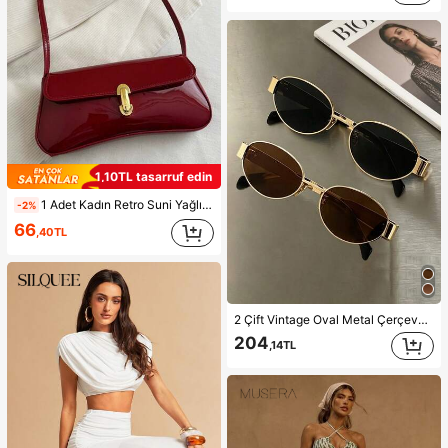
1,10TL tasarruf edin
1 Adet Kadın Retro Suni Yağlı Deri Omuz ve Çapraz Askılı Çanta, Randevular, Geziler, Partiler ve Ziyafetler İçin Uygun, Estetik
-2%
66
,40TL
2 Çift Vintage Oval Metal Çerçeveli Gözlük, Sokak Fotoğrafçılığı, İşe Gidiş Geliş ve Günlük Kullanım İçin Unisex Moda Dekoratif Gözlük, Office Siren
204
,14TL