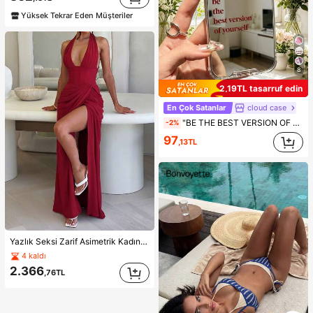
Yüksek Tekrar Eden Müşteriler
8
2,19TL tasarruf edin
En Çok Satanlar
cloud case
"BE THE BEST VERSION OF YOURSELF" Kırmızı Harfli Aynalı Telefon Kılıfı, 13 15 16 17pro 17 14 17 17pro Max ile Uyumlu & Galaxy/A54 A14 A15 S23 S24 S24ultra S25 A07 A17 S26 A57 ile Uyumlu
-2%
97
,13TL
Yazlık Seksi Zarif Asimetrik Kadın Moda Yırtmaçlı V Yaka Pileli Kırmızı Uzun Vücuda Oturan Elbise Parti Kıyafet Seti
4 kaldı
2.366
,76TL