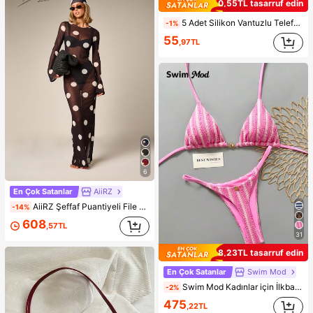
0,55TL tasarruf edin
5 Adet Silikon Vantuzlu Telefon Kılıf Tutucu, Vantuzlu Telefon Standı, Yapışkanlı Telefon Tutucu, Yapışkanlı Telefon Standı (Kullanmadan önce yüzeyi dikkatlice temizleyin, temiz ve düz olduğundan emin olun. Yapıştırdıktan sonra kullanmak için 30 dakika bekleyin), Olmazsa Olmaz
-1%
55
,97TL
6
En Çok Satanlar
AiiRZ
AiiRZ Şeffaf Puantiyeli File Maxi Elbise, Uzun Çan Kol, Yuvarlak Yaka, Yer Boyu Üst Katmanlı Yazlık Plaj Üzerliği
-14%
608
,57TL
31
8,23TL tasarruf edin
En Çok Satanlar
Swim Mod
Swim Mod Kadınlar için İlkbahar/Yaz Yeni Özel Kumaş Metal Detaylı V Yaka Askılı Sırtı Açık Üçgen Bikini Üstü ve Altı 2 Parça Mayo Takımı İki Parça Set Pembe Bikini Çizgili Bikini
-2%
475
,22TL