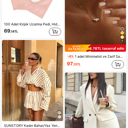
100 Adet Kirpik Uzatma Pedi, Hidrojel Kirpik Yaması, Havsız Göz Bölgesi Jel Pedleri, Güzellik Aleti, Kirpik Sanatçısı
69
,14TL
9
8,78TL tasarruf edin
1 adet Minimalist ve Zarif Sahte İnci Kolye, Kadınların Günlük Giyimine Uygun
-8%
97
,13TL
SUNSTORY Kadın Bahar/Yaz Yeni Bohem Vintage Çizgili 2 Parça Set, Düğmeli Çizgili Gömlek + Çizgili Mini Etek, Zarif Günlük Stil, Tatil, Günlük Çıkışlar, Ofis İşe Gidiş, Öğretmen Ofisi, Öğretmenler Günü Kombini, Şükran Günü, Müzik Festivali, Okula Dönüş, Parti, Sokak Stili, Havalimanı Seyahati, Yaz Tatili, Plaj Çıkışları İçin Uygun