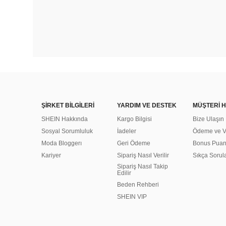
ŞİRKET BİLGİLERİ
YARDIM VE DESTEK
MÜŞTERİ H
SHEIN Hakkında
Kargo Bilgisi
Bize Ulaşın
Sosyal Sorumluluk
İadeler
Ödeme ve Ve
Moda Bloggerı
Geri Ödeme
Bonus Pua
Kariyer
Sipariş Nasıl Verilir
Sıkça Sorul
Sipariş Nasıl Takip
Edilir
Beden Rehberi
SHEIN VIP