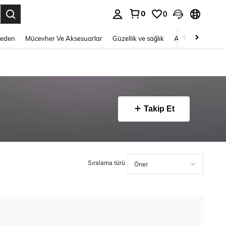
0
0
 to select.
Beden
Mücevher Ve Aksesuarlar
Güzellik ve sağlık
Ayakkabı
Ev T
Takip Et
Sıralama türü