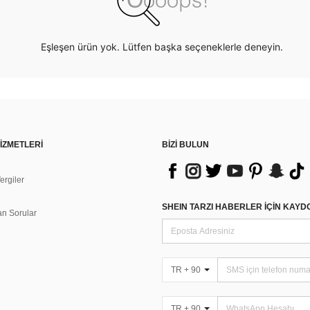
Eşleşen ürün yok. Lütfen başka seçeneklerle deneyin.
İZMETLERİ
BİZİ BULUN
rgiler
n
SHEIN TARZI HABERLER IÇIN KAY
an Sorular
TR + 90
TR + 90