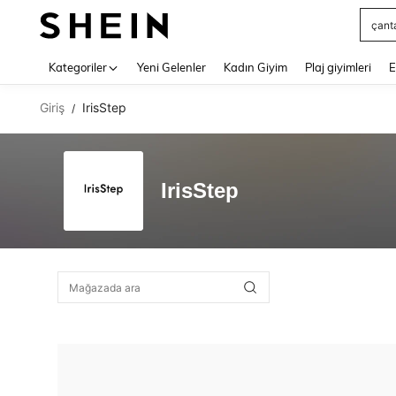
çant
Use up 
Kategoriler
Yeni Gelenler
Kadın Giyim
Plaj giyimleri
E
Giriş
IrisStep
/
IrisStep