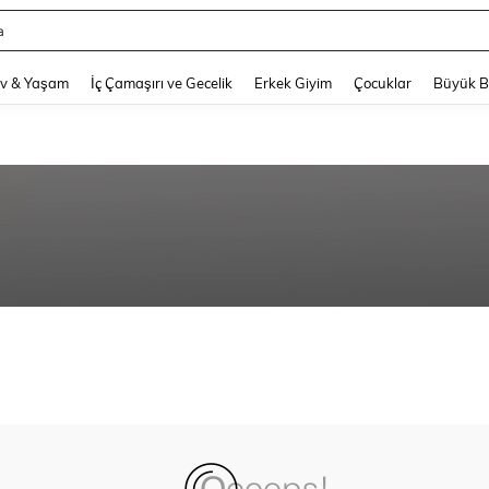
a
and down arrow keys to navigate search Son arama and Keşif Arama. Press Enter
v & Yaşam
İç Çamaşırı ve Gecelik
Erkek Giyim
Çocuklar
Büyük 