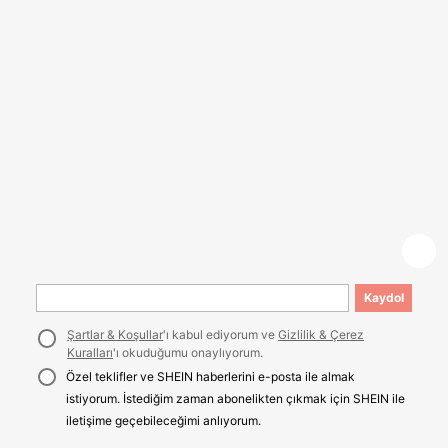
Kaydol
Şartlar & Koşullar
'ı kabul ediyorum ve
Gizlilik & Çerez
Kuralları
'ı okuduğumu onaylıyorum.
Özel teklifler ve SHEIN haberlerini e-posta ile almak
istiyorum. İstediğim zaman abonelikten çıkmak için SHEIN ile
iletişime geçebileceğimi anlıyorum.