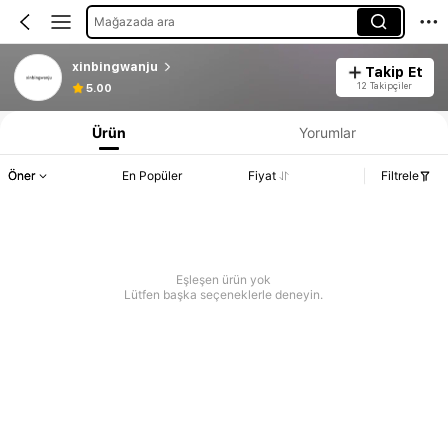
Mağazada ara
xinbingwanju
Takip Et
12 Takipçiler
5.00
Ürün
Yorumlar
Öner
En Popüler
Fiyat
Filtrele
Eşleşen ürün yok
Lütfen başka seçeneklerle deneyin.