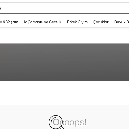
a
and down arrow keys to navigate search Son arama and Keşif Arama. Press Enter
v & Yaşam
İç Çamaşırı ve Gecelik
Erkek Giyim
Çocuklar
Büyük 