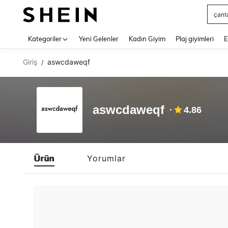
çant
Use up 
Kategoriler
Yeni Gelenler
Kadın Giyim
Plaj giyimleri
E
Giriş
aswcdaweqf
/
aswcdaweqf
4.86
Ürün
Yorumlar