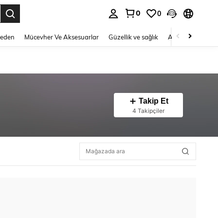
0
0
 to select.
Beden
Mücevher Ve Aksesuarlar
Güzellik ve sağlık
Ayakkabı
Ev T
Takip Et
4 Takipçiler