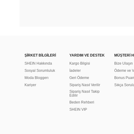
ŞİRKET BİLGİLERİ
YARDIM VE DESTEK
MÜŞTERİ H
SHEIN Hakkında
Kargo Bilgisi
Bize Ulaşın
Sosyal Sorumluluk
İadeler
Ödeme ve Ve
Moda Bloggerı
Geri Ödeme
Bonus Pua
Kariyer
Sipariş Nasıl Verilir
Sıkça Sorul
Sipariş Nasıl Takip
Edilir
Beden Rehberi
SHEIN VIP