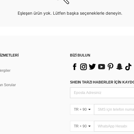
Eşleşen ürün yok. Lütfen başka seçeneklerle deneyin.
İZMETLERİ
BİZİ BULUN
rgiler
n
SHEIN TARZI HABERLER IÇIN KAY
an Sorular
TR + 90
TR + 90