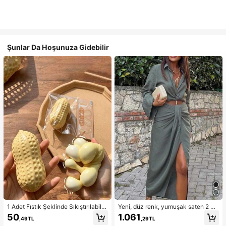
Şunlar Da Hoşunuza Gidebilir
1 Adet Fıstık Şeklinde Sıkıştırılabilir
Yeni, düz renk, yumuşak saten 2 pa
Stres Oyuncağı, Ofis Rahatlaması v
rçalı takım, ilkbahar/yaz ev giyimi, i
50
1.061
,49TL
,29TL
e Parti Etkileşimi İçin Uygun, Doğu
şe gidip gelme, müzik festivalleri ve