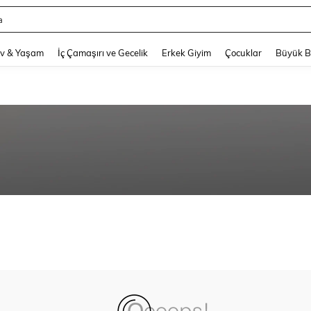
a
and down arrow keys to navigate search Son arama and Keşif Arama. Press Enter
v & Yaşam
İç Çamaşırı ve Gecelik
Erkek Giyim
Çocuklar
Büyük 