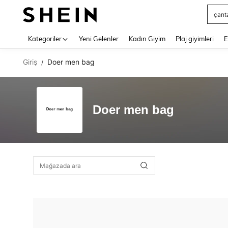
çant
Use up 
Kategoriler
Yeni Gelenler
Kadın Giyim
Plaj giyimleri
E
Giriş
Doer men bag
/
Doer men bag