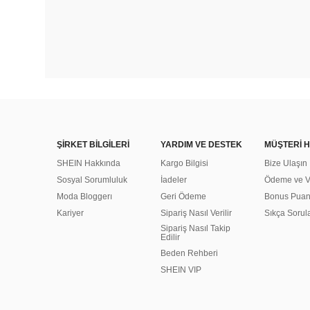
ŞİRKET BİLGİLERİ
YARDIM VE DESTEK
MÜŞTERİ H
SHEIN Hakkında
Kargo Bilgisi
Bize Ulaşın
Sosyal Sorumluluk
İadeler
Ödeme ve Ve
Moda Bloggerı
Geri Ödeme
Bonus Pua
Kariyer
Sipariş Nasıl Verilir
Sıkça Sorul
Sipariş Nasıl Takip
Edilir
Beden Rehberi
SHEIN VIP