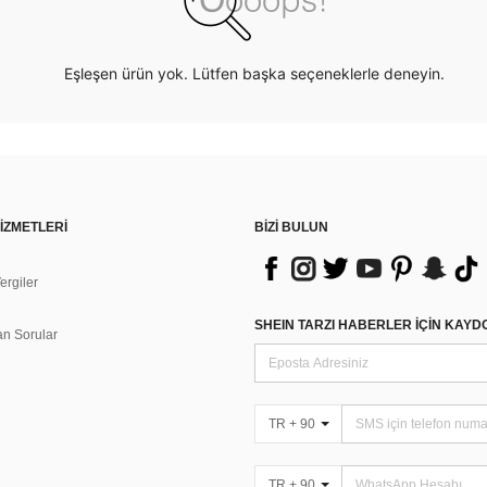
Eşleşen ürün yok. Lütfen başka seçeneklerle deneyin.
İZMETLERİ
BİZİ BULUN
rgiler
n
SHEIN TARZI HABERLER IÇIN KAY
an Sorular
TR + 90
TR + 90