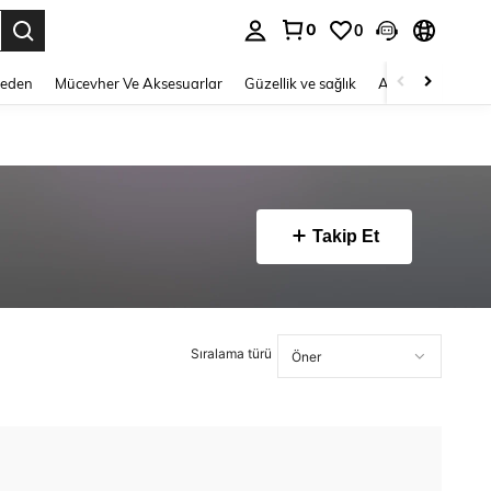
0
0
 to select.
Beden
Mücevher Ve Aksesuarlar
Güzellik ve sağlık
Ayakkabı
Ev T
Takip Et
Sıralama türü