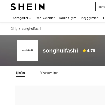
çant
Use up 
Kategoriler
Yeni Gelenler
Kadın Giyim
Plaj giyimleri
E
Giriş
songhuifashi
/
songhuifashi
4.79
Ürün
Yorumlar