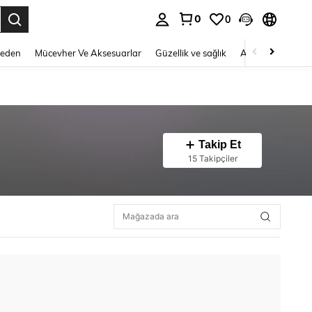
0
0
 to select.
Beden
Mücevher Ve Aksesuarlar
Güzellik ve sağlık
Ayakkabı
Ev T
Takip Et
15 Takipçiler