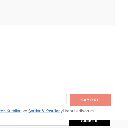
UYGULAMA
DOLUN
Abone ol
KAYDOL
Abone Ol
rez Kuralları
 ve 
Şartlar & Koşullar
'yi kabul ediyorum.
Abone ol