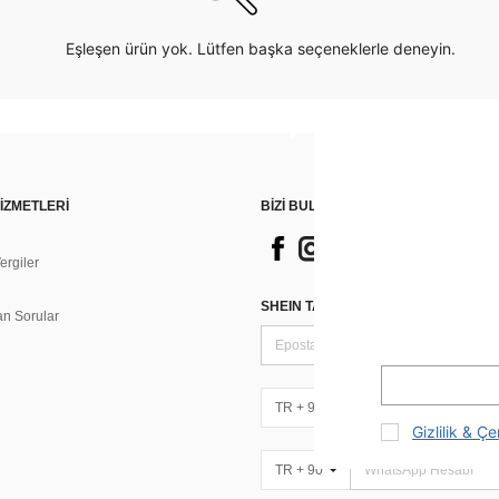
Eşleşen ürün yok. Lütfen başka seçeneklerle deneyin.
İZMETLERİ
BİZİ BULUN
rgiler
n
SHEIN TARZI HABERLER IÇIN KAY
an Sorular
TR + 90
Gizlilik & Çe
TR + 90