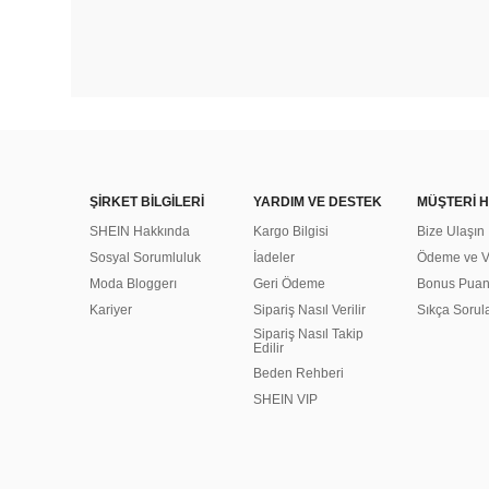
ŞİRKET BİLGİLERİ
YARDIM VE DESTEK
MÜŞTERİ H
SHEIN Hakkında
Kargo Bilgisi
Bize Ulaşın
Sosyal Sorumluluk
İadeler
Ödeme ve Ve
Moda Bloggerı
Geri Ödeme
Bonus Pua
Kariyer
Sipariş Nasıl Verilir
Sıkça Sorul
Sipariş Nasıl Takip
Edilir
Beden Rehberi
SHEIN VIP