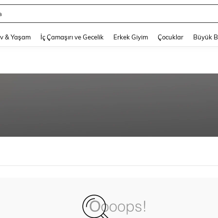
a
and down arrow keys to navigate search Son arama and Keşif Arama. Press Enter
v & Yaşam
İç Çamaşırı ve Gecelik
Erkek Giyim
Çocuklar
Büyük 