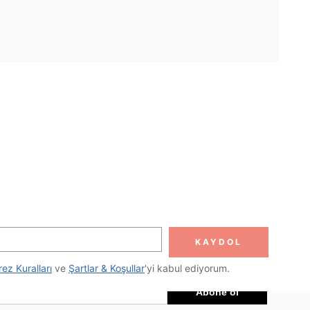
UYGULAMA
DOLUN
Abone ol
KAYDOL
Abone Ol
rez Kuralları
 ve 
Şartlar & Koşullar
'yi kabul ediyorum.
Abone ol