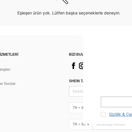
Eşleşen ürün yok. Lütfen başka seçeneklerle deneyin.
İZMETLERİ
BİZİ BULUN
rgiler
n
SHEIN TARZI HABERLER IÇIN KAY
an Sorular
TR + 90
Gizlilik & Çe
TR + 90