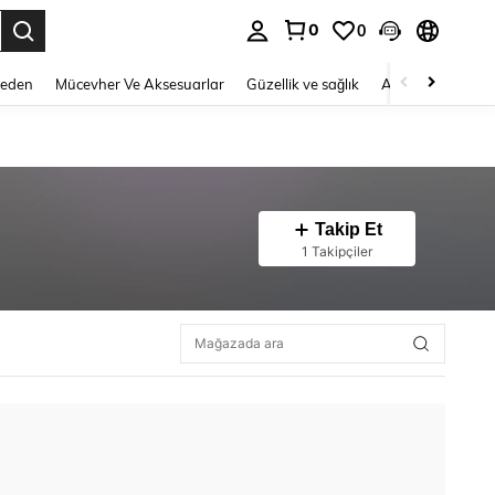
0
0
 to select.
Beden
Mücevher Ve Aksesuarlar
Güzellik ve sağlık
Ayakkabı
Ev T
Takip Et
1 Takipçiler