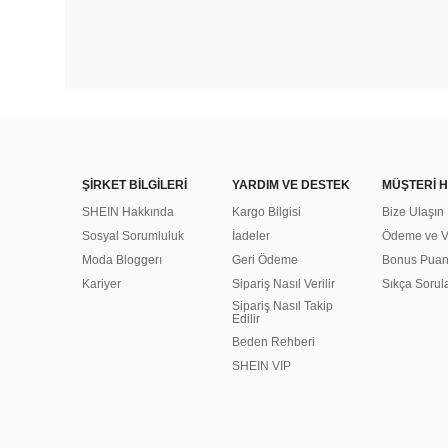
ŞİRKET BİLGİLERİ
YARDIM VE DESTEK
MÜŞTERİ H
SHEIN Hakkında
Kargo Bilgisi
Bize Ulaşın
Sosyal Sorumluluk
İadeler
Ödeme ve Ve
Moda Bloggerı
Geri Ödeme
Bonus Pua
Kariyer
Sipariş Nasıl Verilir
Sıkça Sorul
Sipariş Nasıl Takip
Edilir
Beden Rehberi
SHEIN VIP