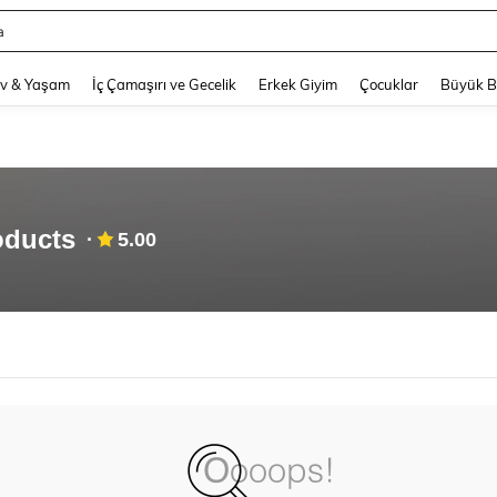
a
and down arrow keys to navigate search Son arama and Keşif Arama. Press Enter
v & Yaşam
İç Çamaşırı ve Gecelik
Erkek Giyim
Çocuklar
Büyük 
oducts
5.00