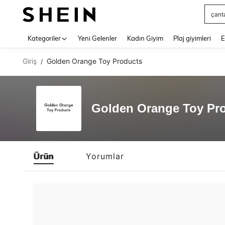
çant
Use up 
Kategoriler
Yeni Gelenler
Kadın Giyim
Plaj giyimleri
E
Giriş
Golden Orange Toy Products
/
Golden Orange Toy Pr
Ürün
Yorumlar