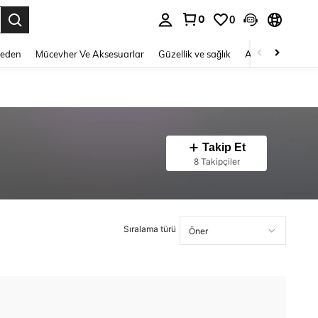
0
0
 to select.
Beden
Mücevher Ve Aksesuarlar
Güzellik ve sağlık
Ayakkabı
Ev T
Takip Et
8 Takipçiler
Sıralama türü