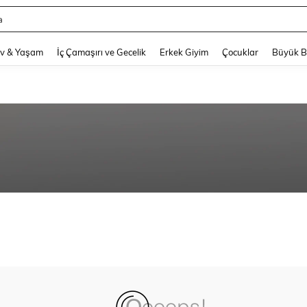
a
and down arrow keys to navigate search Son arama and Keşif Arama. Press Enter
v & Yaşam
İç Çamaşırı ve Gecelik
Erkek Giyim
Çocuklar
Büyük 