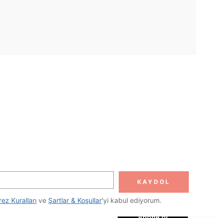
UYGULAMA
DOLUN
Abone ol
KAYDOL
Abone Ol
rez Kuralları
 ve 
Şartlar & Koşullar
'yi kabul ediyorum.
Abone ol