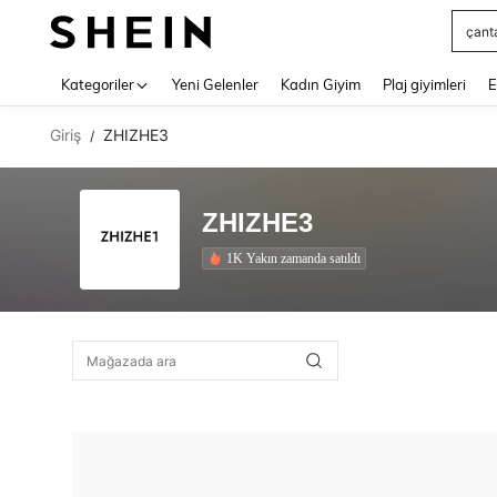
çant
Use up 
Kategoriler
Yeni Gelenler
Kadın Giyim
Plaj giyimleri
E
Giriş
ZHIZHE3
/
ZHIZHE3
1K Yakın zamanda satıldı