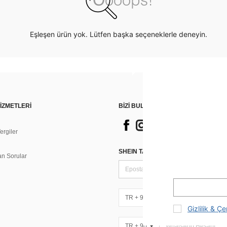
Eşleşen ürün yok. Lütfen başka seçeneklerle deneyin.
İZMETLERİ
BİZİ BULUN
rgiler
n
SHEIN TARZI HABERLER IÇIN KAY
an Sorular
TR + 90
Gizlilik & Çe
TR + 90