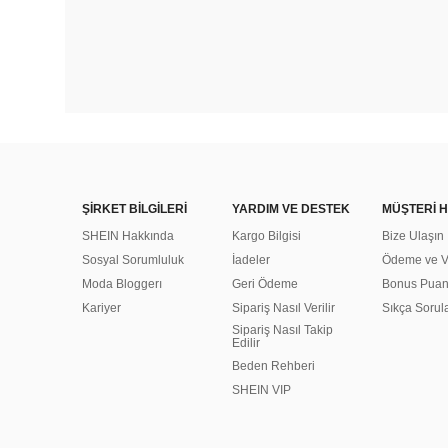
ŞİRKET BİLGİLERİ
YARDIM VE DESTEK
MÜŞTERİ H
SHEIN Hakkında
Kargo Bilgisi
Bize Ulaşın
Sosyal Sorumluluk
İadeler
Ödeme ve Ve
Moda Bloggerı
Geri Ödeme
Bonus Pua
Kariyer
Sipariş Nasıl Verilir
Sıkça Sorul
Sipariş Nasıl Takip
Edilir
Beden Rehberi
SHEIN VIP