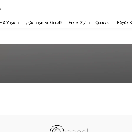
a
and down arrow keys to navigate search Son arama and Keşif Arama. Press Enter
v & Yaşam
İç Çamaşırı ve Gecelik
Erkek Giyim
Çocuklar
Büyük 