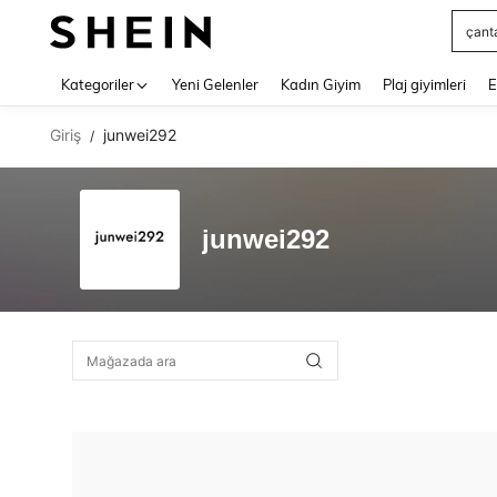
çant
Use up 
Kategoriler
Yeni Gelenler
Kadın Giyim
Plaj giyimleri
E
Giriş
junwei292
/
junwei292