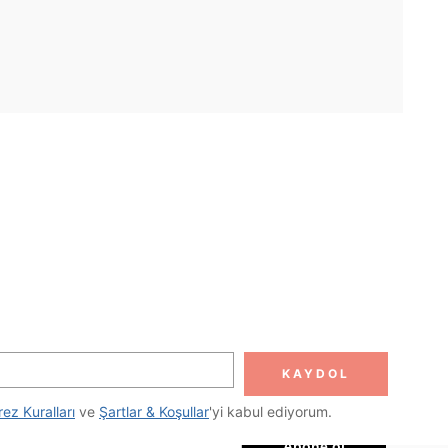
UYGULAMA
DOLUN
Abone ol
KAYDOL
Abone Ol
rez Kuralları
 ve 
Şartlar & Koşullar
'yi kabul ediyorum.
Abone ol