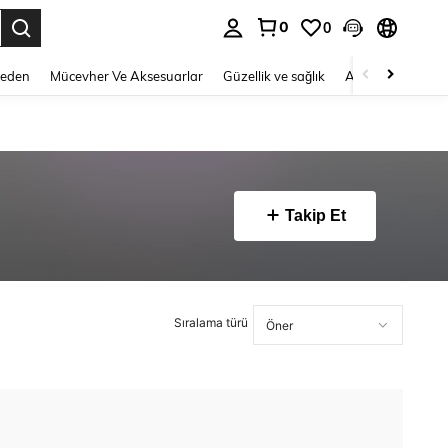
0
0
 to select.
Beden
Mücevher Ve Aksesuarlar
Güzellik ve sağlık
Ayakkabı
Ev T
Takip Et
Sıralama türü