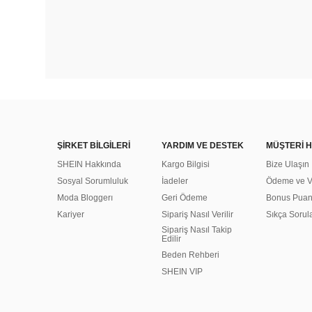
ŞİRKET BİLGİLERİ
YARDIM VE DESTEK
MÜŞTERİ H
SHEIN Hakkında
Kargo Bilgisi
Bize Ulaşın
Sosyal Sorumluluk
İadeler
Ödeme ve Ve
Moda Bloggerı
Geri Ödeme
Bonus Pua
Kariyer
Sipariş Nasıl Verilir
Sıkça Sorul
Sipariş Nasıl Takip
Edilir
Beden Rehberi
SHEIN VIP