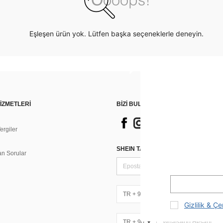
Eşleşen ürün yok. Lütfen başka seçeneklerle deneyin.
İZMETLERİ
BİZİ BULUN
rgiler
n
SHEIN TARZI HABERLER IÇIN KAY
an Sorular
TR + 90
Gizlilik & Çe
TR + 90