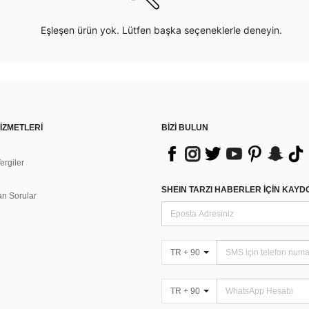
Eşleşen ürün yok. Lütfen başka seçeneklerle deneyin.
İZMETLERİ
BİZİ BULUN
rgiler
n
SHEIN TARZI HABERLER IÇIN KAY
an Sorular
TR + 90
TR + 90