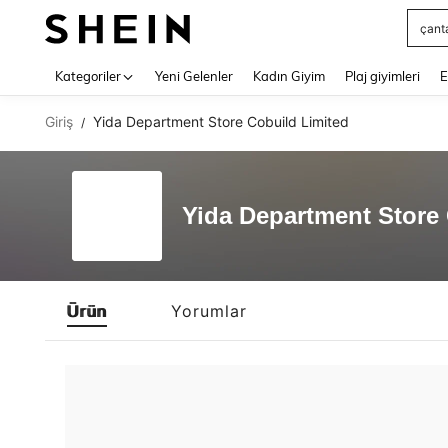
çant
Use up 
Kategoriler
Yeni Gelenler
Kadın Giyim
Plaj giyimleri
E
Giriş
Yida Department Store Cobuild Limited
/
Yida Department Store
Ürün
Yorumlar