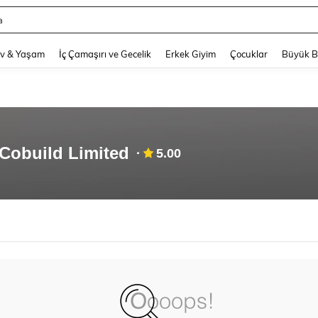
a
and down arrow keys to navigate search Son arama and Keşif Arama. Press Enter
v & Yaşam
İç Çamaşırı ve Gecelik
Erkek Giyim
Çocuklar
Büyük 
 Cobuild Limited
5.00