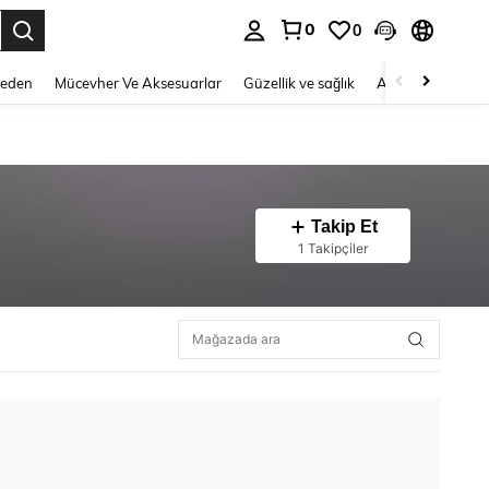
0
0
 to select.
Beden
Mücevher Ve Aksesuarlar
Güzellik ve sağlık
Ayakkabı
Ev T
Takip Et
1 Takipçiler