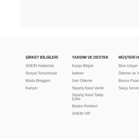
ŞİRKET BİLGİLERİ
YARDIM VE DESTEK
MÜŞTERİ H
SHEIN Hakkında
Kargo Bilgisi
Bize Ulaşın
Sosyal Sorumluluk
İadeler
Ödeme ve Ve
Moda Bloggerı
Geri Ödeme
Bonus Pua
Kariyer
Sipariş Nasıl Verilir
Sıkça Sorul
Sipariş Nasıl Takip
Edilir
Beden Rehberi
SHEIN VIP