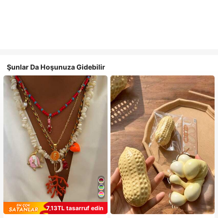
Şunlar Da Hoşunuza Gidebilir
7,13TL tasarruf edin