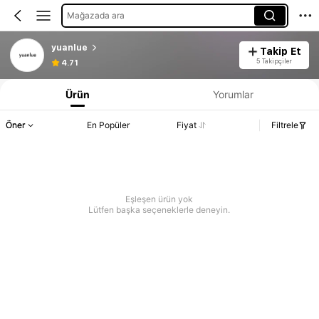
Mağazada ara
yuanlue
Takip Et
5 Takipçiler
4.71
Ürün
Yorumlar
Öner
En Popüler
Fiyat
Filtrele
Eşleşen ürün yok
Lütfen başka seçeneklerle deneyin.