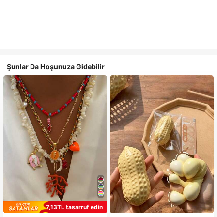
Şunlar Da Hoşunuza Gidebilir
7,13TL tasarruf edin