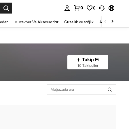
0
0
 to select.
Beden
Mücevher Ve Aksesuarlar
Güzellik ve sağlık
Ayakkabı
Ev T
Takip Et
10 Takipçiler