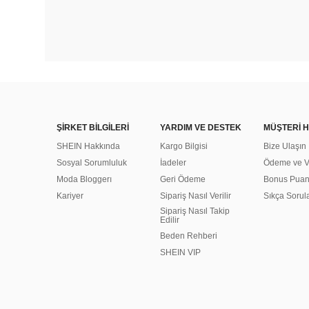
ŞİRKET BİLGİLERİ
YARDIM VE DESTEK
MÜŞTERİ H
SHEIN Hakkında
Kargo Bilgisi
Bize Ulaşın
Sosyal Sorumluluk
İadeler
Ödeme ve Ve
Moda Bloggerı
Geri Ödeme
Bonus Pua
Kariyer
Sipariş Nasıl Verilir
Sıkça Sorul
Sipariş Nasıl Takip
Edilir
Beden Rehberi
SHEIN VIP