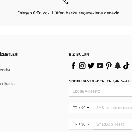
Eşleşen ürün yok. Lütfen başka seçeneklerle deneyin.
İZMETLERİ
BİZİ BULUN
rgiler
n
SHEIN TARZI HABERLER IÇIN KAY
an Sorular
TR + 90
TR + 90