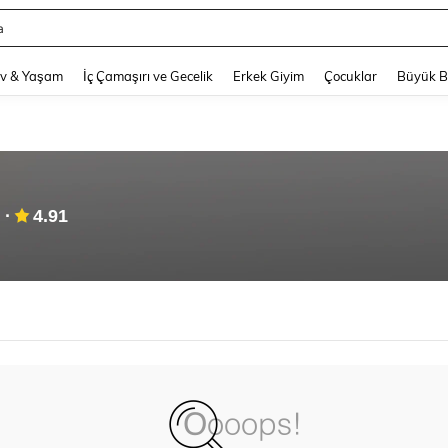
a
and down arrow keys to navigate search Son arama and Keşif Arama. Press Enter
v & Yaşam
İç Çamaşırı ve Gecelik
Erkek Giyim
Çocuklar
Büyük 
4.91