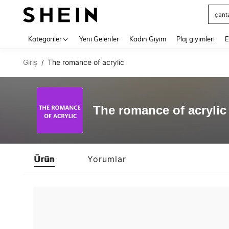
çant
Use up 
Kategoriler
Yeni Gelenler
Kadın Giyim
Plaj giyimleri
E
Giriş
The romance of acrylic
/
The romance of acrylic
Ürün
Yorumlar