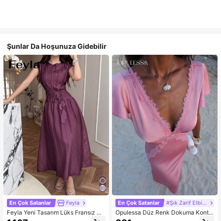
Şunlar Da Hoşunuza Gidebilir
En Çok Satanlar
Feyla
En Çok Satanlar
#Şık Zarif Elbise
Feyla Yeni Tasarım Lüks Fransız Şı
Opulessa Düz Renk Dokuma Kontr
k Romantik Mor Tatil Elbisesi
ast Dantel V Yaka Kadın Elbisesi, İlk