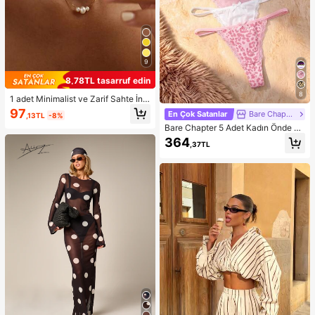
9
8,78TL tasarruf edin
8
1 adet Minimalist ve Zarif Sahte İnci
Kolye, Kadınların Günlük Giyimine
97
En Çok Satanlar
Bare Chapter
,13TL
-8%
Uygun
Bare Chapter 5 Adet Kadın Önde Fi
yonklu Dantel Yama Desenli Leopar
364
,37TL
Baskılı Tanga